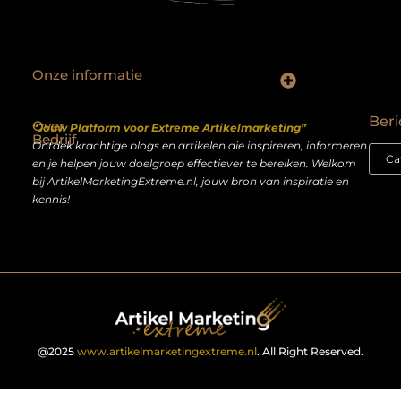
Onze informatie
Backlinks kopen Nederland: slimme strategie of riskante shortcut?
Geld verdienen op het internet: droom of realistisch bijverdienmodel?
Beri
Over
“Jouw Platform voor Extreme Artikelmarketing”
Bedrijf
Ontdek krachtige blogs en artikelen die inspireren, informeren
en je helpen jouw doelgroep effectiever te bereiken. Welkom
bij ArtikelMarketingExtreme.nl, jouw bron van inspiratie en
kennis!
@2025
www.artikelmarketingextreme.nl
. All Right Reserved.