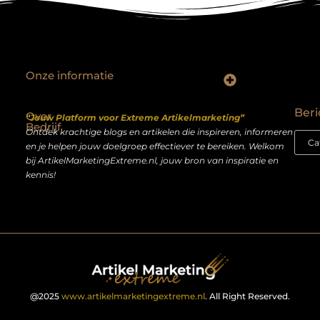
Onze informatie
Backlinks kopen Nederland: slimme strategie of riskante shortcut?
Geld verdienen op het internet: droom of realistisch bijverdienmodel?
Beri
Over
“Jouw Platform voor Extreme Artikelmarketing”
Bedrijf
Ontdek krachtige blogs en artikelen die inspireren, informeren
en je helpen jouw doelgroep effectiever te bereiken. Welkom
bij ArtikelMarketingExtreme.nl, jouw bron van inspiratie en
kennis!
@2025
www.artikelmarketingextreme.nl
. All Right Reserved.