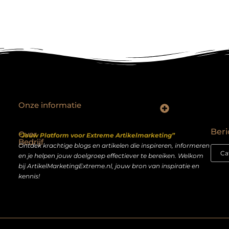
Onze informatie
Backlinks kopen Nederland: slimme strategie of riskante shortcut?
Geld verdienen op het internet: droom of realistisch bijverdienmodel?
Beri
Over
“Jouw Platform voor Extreme Artikelmarketing”
Bedrijf
Ontdek krachtige blogs en artikelen die inspireren, informeren
en je helpen jouw doelgroep effectiever te bereiken. Welkom
bij ArtikelMarketingExtreme.nl, jouw bron van inspiratie en
kennis!