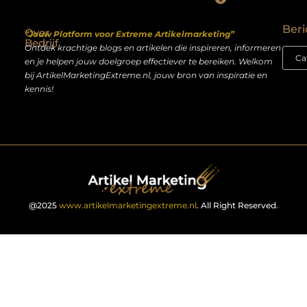
Backlinks kopen Nederland: slimme strategie of riskante shortcut?
Geld verdienen op het internet: droom of realistisch bijverdienmodel?
Beri
Over
“Jouw Platform voor Extreme Artikelmarketing”
Bedrijf
Ontdek krachtige blogs en artikelen die inspireren, informeren
en je helpen jouw doelgroep effectiever te bereiken. Welkom
bij ArtikelMarketingExtreme.nl, jouw bron van inspiratie en
kennis!
@2025
www.artikelmarketingextreme.nl
. All Right Reserved.