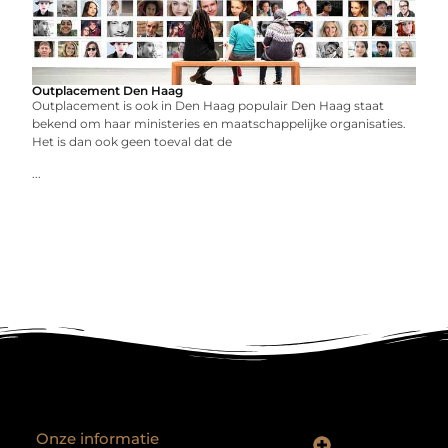
Outplacement Den Haag
Outplacement is ook in Den Haag populair Den Haag staat
bekend om haar ministeries en maatschappelijke organisaties.
Het is dan ook geen toeval dat de
...
Onze informatie