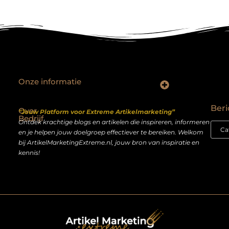
Onze informatie
Backlinks kopen Nederland: slimme strategie of riskante shortcut?
Geld verdienen op het internet: droom of realistisch bijverdienmodel?
Beri
Over
“Jouw Platform voor Extreme Artikelmarketing”
Bedrijf
Ontdek krachtige blogs en artikelen die inspireren, informeren
en je helpen jouw doelgroep effectiever te bereiken. Welkom
bij ArtikelMarketingExtreme.nl, jouw bron van inspiratie en
kennis!