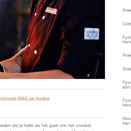
Prak
Gids
Fysi
hers
Pra
Sta
Fysi
pijn
rzorgde BBQ op locatie
Fysi
hers
Nieu
kan
eden die je hebt als het gaat om het voedsel