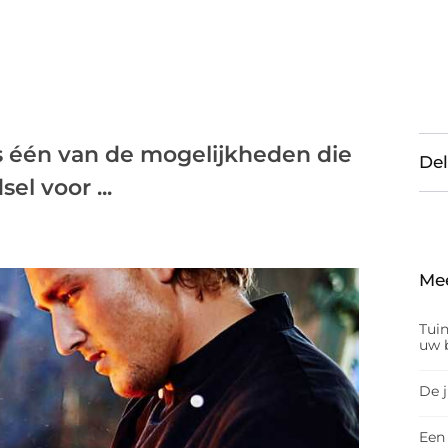
s één van de mogelijkheden die
Del
el voor ...
Me
Tui
uw b
De 
Een 