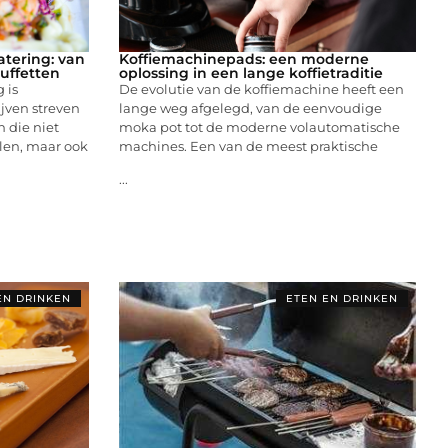
atering: van
Koffiemachinepads: een moderne
buffetten
oplossing in een lange koffietraditie
 is
De evolutie van de koffiemachine heeft een
jven streven
lange weg afgelegd, van de eenvoudige
n die niet
moka pot tot de moderne volautomatische
len, maar ook
machines. Een van de meest praktische
...
EN DRINKEN
ETEN EN DRINKEN