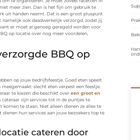
tig om te organiseren. Je moet zoveel facetten in
Sup
et meer zien. Dan is het fijn om gebruik te
rk uit handen neemt. Dat is een groot pluspunt
Prak
namelijk ook daadwerkelijk verzorgd, zodat jij
n, want er moet al genoeg geregeld worden voor
BBQ op locatie over nog meer voordelen,
Bek
Han
verzorgde BBQ op
ond
hebben op jouw bedrijfsfeestje. Goed eten speelt
ns meegemaakt: slecht eten verpest een feestje.
eraar te kiezen die beschikt over
een groot en
 cateraar zijn services tot in de puntjes te
n komen te staan. Niet alleen dienen ze alles te
est dienen hun services aan jouw bezoekers top te
locatie cateren door