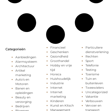
Financieel
Particuliere
Categorieën
Geschenken
dienstverlening
Gezondheid
Rechten
Aanbiedingen
Groothandel
Sport
Alarmsysteem
Hobby en vrije
Telefonie
Architectuur
tijd
Testing
Artikel
Horeca
Toerisme
marketing
Huishoudelijk
Tuin en
Auto's en
Industrie
buitenleven
Motoren
Internet
Tweewielers
Banen en
Internet
Uncategorized
opleidingen
marketing
Vakantie
Beauty en
Kinderen
Verbouwen
verzorging
Kunst en Kitsch
Vervoer en
Bedrijven
Management
transport
Bloemen