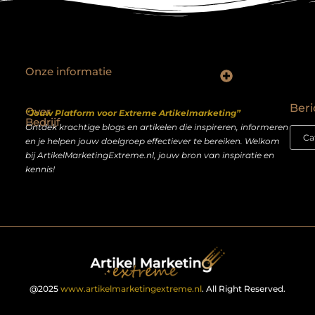
Onze informatie
Backlinks kopen Nederland: slimme strategie of riskante shortcut?
Geld verdienen op het internet: droom of realistisch bijverdienmodel?
Beri
Over
“Jouw Platform voor Extreme Artikelmarketing”
Bedrijf
Ontdek krachtige blogs en artikelen die inspireren, informeren
en je helpen jouw doelgroep effectiever te bereiken. Welkom
bij ArtikelMarketingExtreme.nl, jouw bron van inspiratie en
kennis!
@2025
www.artikelmarketingextreme.nl
. All Right Reserved.