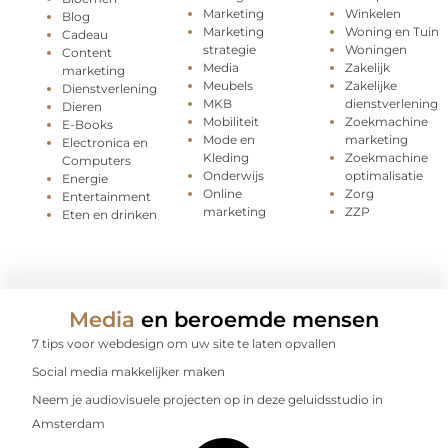
Marketing
Winkelen
Blog
Marketing
Woning en Tuin
Cadeau
strategie
Woningen
Content
Media
Zakelijk
marketing
Meubels
Zakelijke
Dienstverlening
MKB
dienstverlening
Dieren
Mobiliteit
Zoekmachine
E-Books
Mode en
marketing
Electronica en
Kleding
Zoekmachine
Computers
Onderwijs
optimalisatie
Energie
Online
Zorg
Entertainment
marketing
ZZP
Eten en drinken
Media
en beroemde mensen
7 tips voor webdesign om uw site te laten opvallen
Social media makkelijker maken
Neem je audiovisuele projecten op in deze geluidsstudio in
Amsterdam