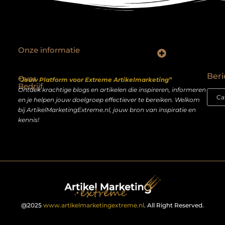
Onze informatie
Backlinks kopen Nederland: slimme strategie of riskante shortcut?
Geld verdienen op het internet: droom of realistisch bijverdienmodel?
Beri
Over
“Jouw Platform voor Extreme Artikelmarketing”
Bedrijf
Ontdek krachtige blogs en artikelen die inspireren, informeren
en je helpen jouw doelgroep effectiever te bereiken. Welkom
bij ArtikelMarketingExtreme.nl, jouw bron van inspiratie en
kennis!
@2025
www.artikelmarketingextreme.nl
. All Right Reserved.