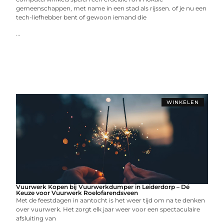
gemeenschappen, met name in een stad als rijssen. of je nu een
tech-liefhebber bent of gewoon iemand die
...
WINKELEN
Vuurwerk Kopen bij Vuurwerkdumper in Leiderdorp – Dé
Keuze voor Vuurwerk Roelofarendsveen
Met de feestdagen in aantocht is het weer tijd om na te denken
over vuurwerk. Het zorgt elk jaar weer voor een spectaculaire
afsluiting van