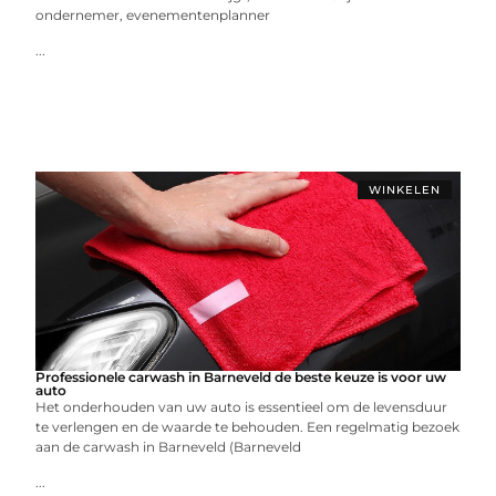
ondernemer, evenementenplanner
...
WINKELEN
Professionele carwash in Barneveld de beste keuze is voor uw
auto
Het onderhouden van uw auto is essentieel om de levensduur
te verlengen en de waarde te behouden. Een regelmatig bezoek
aan de carwash in Barneveld (Barneveld
...