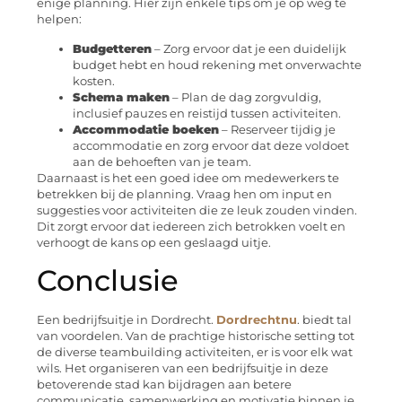
enige planning. Hier zijn enkele tips om je op weg te
helpen:
Budgetteren
– Zorg ervoor dat je een duidelijk
budget hebt en houd rekening met onverwachte
kosten.
Schema maken
– Plan de dag zorgvuldig,
inclusief pauzes en reistijd tussen activiteiten.
Accommodatie boeken
– Reserveer tijdig je
accommodatie en zorg ervoor dat deze voldoet
aan de behoeften van je team.
Daarnaast is het een goed idee om medewerkers te
betrekken bij de planning. Vraag hen om input en
suggesties voor activiteiten die ze leuk zouden vinden.
Dit zorgt ervoor dat iedereen zich betrokken voelt en
verhoogt de kans op een geslaagd uitje.
Conclusie
Een bedrijfsuitje in Dordrecht.
Dordrechtnu
. biedt tal
van voordelen. Van de prachtige historische setting tot
de diverse teambuilding activiteiten, er is voor elk wat
wils. Het organiseren van een bedrijfsuitje in deze
betoverende stad kan bijdragen aan betere
communicatie, samenwerking en motivatie binnen je