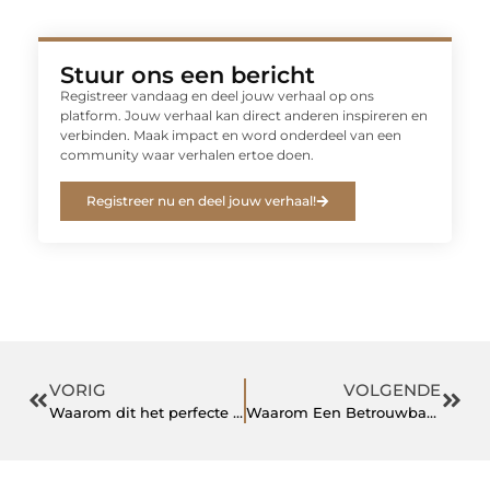
Stuur ons een bericht
Registreer vandaag en deel jouw verhaal op ons
platform. Jouw verhaal kan direct anderen inspireren en
verbinden. Maak impact en word onderdeel van een
community waar verhalen ertoe doen.
Registreer nu en deel jouw verhaal!
VORIG
VOLGENDE
Waarom dit het perfecte moment is voor een hoveniers carrière in Ede
Waarom Een Betrouwbare Advocaat in Zutphen Onmisbaar Is voor Jouw Rechtszaken