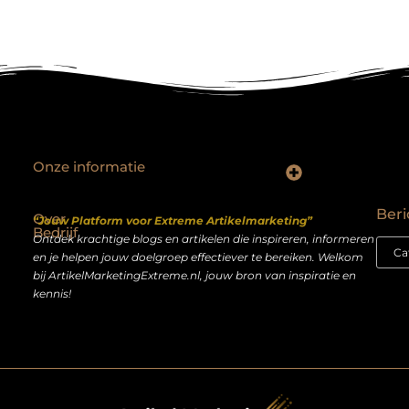
Onze informatie
Backlinks kopen Nederland: slimme strategie of riskante shortcut?
Geld verdienen op het internet: droom of realistisch bijverdienmodel?
Beri
Over
“Jouw Platform voor Extreme Artikelmarketing”
Bedrijf
Ontdek krachtige blogs en artikelen die inspireren, informeren
en je helpen jouw doelgroep effectiever te bereiken. Welkom
bij ArtikelMarketingExtreme.nl, jouw bron van inspiratie en
kennis!