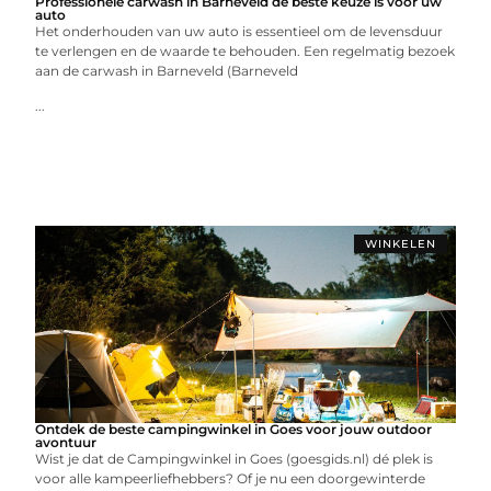
Professionele carwash in Barneveld de beste keuze is voor uw
auto
Het onderhouden van uw auto is essentieel om de levensduur
te verlengen en de waarde te behouden. Een regelmatig bezoek
aan de carwash in Barneveld (Barneveld
...
WINKELEN
Ontdek de beste campingwinkel in Goes voor jouw outdoor
avontuur
Wist je dat de Campingwinkel in Goes (goesgids.nl) dé plek is
voor alle kampeerliefhebbers? Of je nu een doorgewinterde