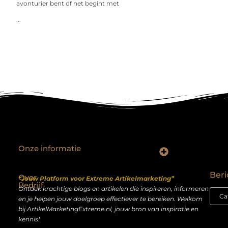
avonturier bent of net begint met
...
Onze informatie
Backlinks kopen Nederland: slimme strategie of riskante shortcut?
Geld verdienen op het internet: droom of realistisch bijverdienmodel?
Beri
Over
“Jouw Platform voor Extreme Artikelmarketing”
Bedrijf
Ontdek krachtige blogs en artikelen die inspireren, informeren
en je helpen jouw doelgroep effectiever te bereiken. Welkom
bij ArtikelMarketingExtreme.nl, jouw bron van inspiratie en
kennis!