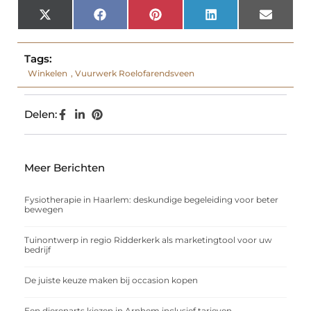
X
Facebook
Pinterest
LinkedIn
Email
(Twitter)
Tags:
Winkelen
,
Vuurwerk Roelofarendsveen
Delen:
Meer Berichten
Fysiotherapie in Haarlem: deskundige begeleiding voor beter
bewegen
Tuinontwerp in regio Ridderkerk als marketingtool voor uw
bedrijf
De juiste keuze maken bij occasion kopen
Een dierenarts kiezen in Arnhem inclusief tarieven