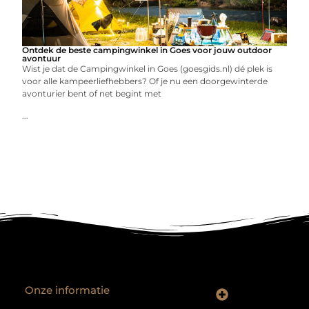
Ontdek de beste campingwinkel in Goes voor jouw outdoor
avontuur
Wist je dat de Campingwinkel in Goes (goesgids.nl) dé plek is
voor alle kampeerliefhebbers? Of je nu een doorgewinterde
avonturier bent of net begint met
...
Onze informatie
Backlinks kopen Nederland: slimme strategie of riskante shortcut?
Geld verdienen op het internet: droom of realistisch bijverdienmodel?