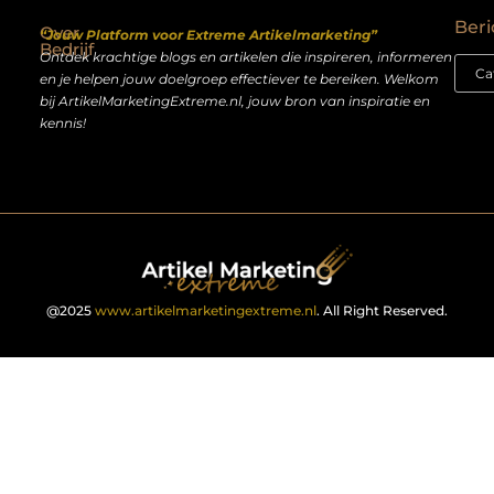
Beri
Over
“Jouw Platform voor Extreme Artikelmarketing”
Bedrijf
Ontdek krachtige blogs en artikelen die inspireren, informeren
en je helpen jouw doelgroep effectiever te bereiken. Welkom
bij ArtikelMarketingExtreme.nl, jouw bron van inspiratie en
kennis!
@2025
www.artikelmarketingextreme.nl
. All Right Reserved.