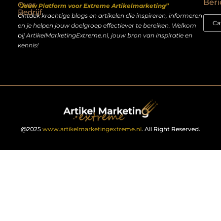
Beri
Over
“Jouw Platform voor Extreme Artikelmarketing”
Bedrijf
Ontdek krachtige blogs en artikelen die inspireren, informeren
en je helpen jouw doelgroep effectiever te bereiken. Welkom
bij ArtikelMarketingExtreme.nl, jouw bron van inspiratie en
kennis!
@2025
www.artikelmarketingextreme.nl
. All Right Reserved.