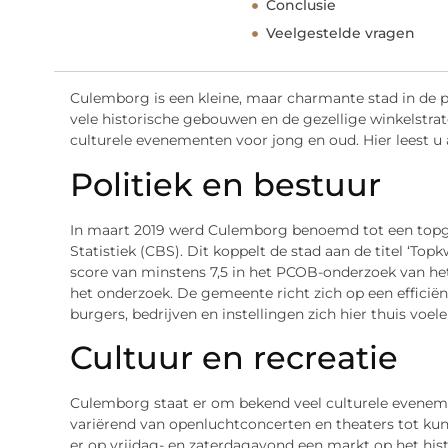
Conclusie
Veelgestelde vragen
Culemborg is een kleine, maar charmante stad in de p
vele historische gebouwen en de gezellige winkelstra
culturele evenementen voor jong en oud. Hier leest u 
Politiek en bestuur
In maart 2019 werd Culemborg benoemd tot een topg
Statistiek (CBS). Dit koppelt de stad aan de titel ‘Top
score van minstens 7,5 in het PCOB-onderzoek van he
het onderzoek. De gemeente richt zich op een efficië
burgers, bedrijven en instellingen zich hier thuis voele
Cultuur en recreatie
Culemborg staat er om bekend veel culturele eveneme
variërend van openluchtconcerten en theaters tot ku
er op vrijdag- en zaterdagavond een markt op het his