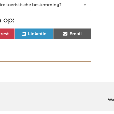
re toeristische bestemming?
▼
 op:
rest
LinkedIn
Email
Wa