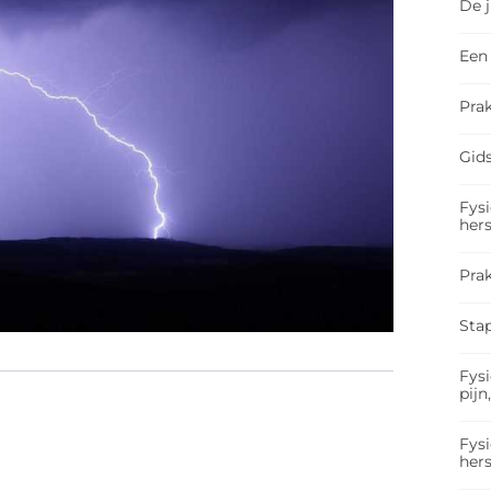
De 
Een 
Prak
Gids
Fysi
hers
Pra
Sta
Fysi
pijn
Fysi
hers