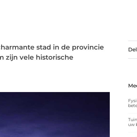
charmante stad in de provincie
Del
 zijn vele historische
Me
Fys
bet
Tui
uw b