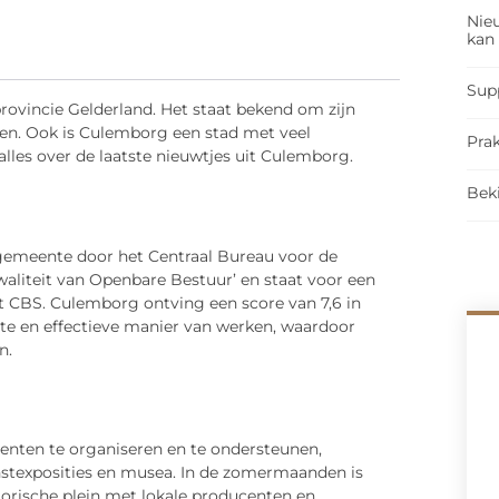
Nieu
kan
Sup
rovincie Gelderland. Het staat bekend om zijn
ten. Ook is Culemborg een stad met veel
Prak
alles over de laatste nieuwtjes uit Culemborg.
Bek
emeente door het Centraal Bureau voor de
kwaliteit van Openbare Bestuur’ en staat voor een
t CBS. Culemborg ontving een score van 7,6 in
nte en effectieve manier van werken, waardoor
n.
nten te organiseren en te ondersteunen,
nstexposities en musea. In de zomermaanden is
torische plein met lokale producenten en