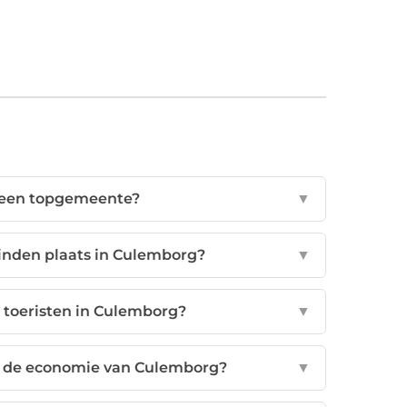
een topgemeente?
▼
inden plaats in Culemborg?
▼
r toeristen in Culemborg?
▼
or de economie van Culemborg?
▼