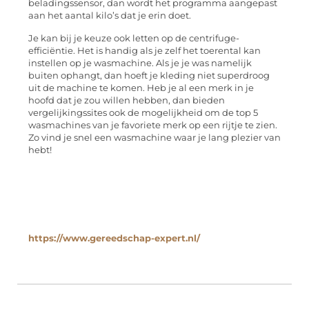
beladingssensor, dan wordt het programma aangepast
aan het aantal kilo’s dat je erin doet.
Je kan bij je keuze ook letten op de centrifuge-
efficiëntie. Het is handig als je zelf het toerental kan
instellen op je wasmachine. Als je je was namelijk
buiten ophangt, dan hoeft je kleding niet superdroog
uit de machine te komen. Heb je al een merk in je
hoofd dat je zou willen hebben, dan bieden
vergelijkingssites ook de mogelijkheid om de top 5
wasmachines van je favoriete merk op een rijtje te zien.
Zo vind je snel een wasmachine waar je lang plezier van
hebt!
https://www.gereedschap-expert.nl/