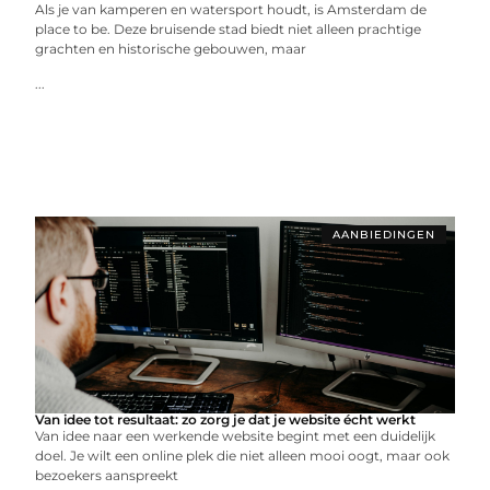
Als je van kamperen en watersport houdt, is Amsterdam de
place to be. Deze bruisende stad biedt niet alleen prachtige
grachten en historische gebouwen, maar
...
AANBIEDINGEN
Van idee tot resultaat: zo zorg je dat je website écht werkt
Van idee naar een werkende website begint met een duidelijk
doel. Je wilt een online plek die niet alleen mooi oogt, maar ook
bezoekers aanspreekt