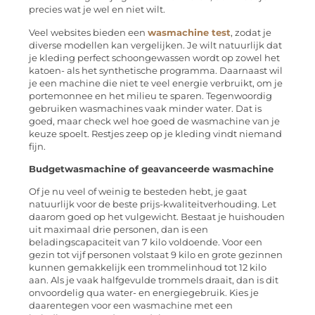
precies wat je wel en niet wilt.
Veel websites bieden een
wasmachine test
, zodat je
diverse modellen kan vergelijken. Je wilt natuurlijk dat
je kleding perfect schoongewassen wordt op zowel het
katoen- als het synthetische programma. Daarnaast wil
je een machine die niet te veel energie verbruikt, om je
portemonnee en het milieu te sparen. Tegenwoordig
gebruiken wasmachines vaak minder water. Dat is
goed, maar check wel hoe goed de wasmachine van je
keuze spoelt. Restjes zeep op je kleding vindt niemand
fijn.
Budgetwasmachine of geavanceerde wasmachine
Of je nu veel of weinig te besteden hebt, je gaat
natuurlijk voor de beste prijs-kwaliteitverhouding. Let
daarom goed op het vulgewicht. Bestaat je huishouden
uit maximaal drie personen, dan is een
beladingscapaciteit van 7 kilo voldoende. Voor een
gezin tot vijf personen volstaat 9 kilo en grote gezinnen
kunnen gemakkelijk een trommelinhoud tot 12 kilo
aan. Als je vaak halfgevulde trommels draait, dan is dit
onvoordelig qua water- en energiegebruik. Kies je
daarentegen voor een wasmachine met een