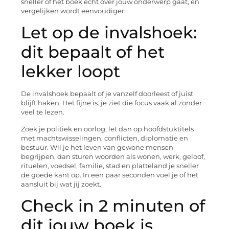
sneller of het boek echt over jouw onderwerp gaat, en
vergelijken wordt eenvoudiger.
Let op de invalshoek:
dit bepaalt of het
lekker loopt
De invalshoek bepaalt of je vanzelf doorleest of juist
blijft haken. Het fijne is: je ziet die focus vaak al zonder
veel te lezen.
Zoek je politiek en oorlog, let dan op hoofdstuktitels
met machtswisselingen, conflicten, diplomatie en
bestuur. Wil je het leven van gewone mensen
begrijpen, dan sturen woorden als wonen, werk, geloof,
rituelen, voedsel, familie, stad en platteland je sneller
de goede kant op. In een paar seconden voel je of het
aansluit bij wat jij zoekt.
Check in 2 minuten of
dit jouw boek is