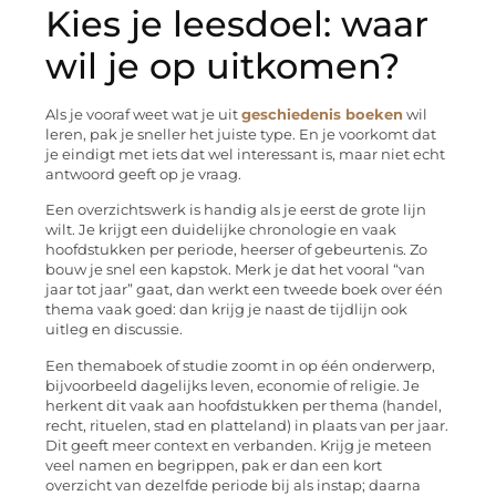
Kies je leesdoel: waar
wil je op uitkomen?
Als je vooraf weet wat je uit
geschiedenis boeken
wil
leren, pak je sneller het juiste type. En je voorkomt dat
je eindigt met iets dat wel interessant is, maar niet echt
antwoord geeft op je vraag.
Een overzichtswerk is handig als je eerst de grote lijn
wilt. Je krijgt een duidelijke chronologie en vaak
hoofdstukken per periode, heerser of gebeurtenis. Zo
bouw je snel een kapstok. Merk je dat het vooral “van
jaar tot jaar” gaat, dan werkt een tweede boek over één
thema vaak goed: dan krijg je naast de tijdlijn ook
uitleg en discussie.
Een themaboek of studie zoomt in op één onderwerp,
bijvoorbeeld dagelijks leven, economie of religie. Je
herkent dit vaak aan hoofdstukken per thema (handel,
recht, rituelen, stad en platteland) in plaats van per jaar.
Dit geeft meer context en verbanden. Krijg je meteen
veel namen en begrippen, pak er dan een kort
overzicht van dezelfde periode bij als instap; daarna