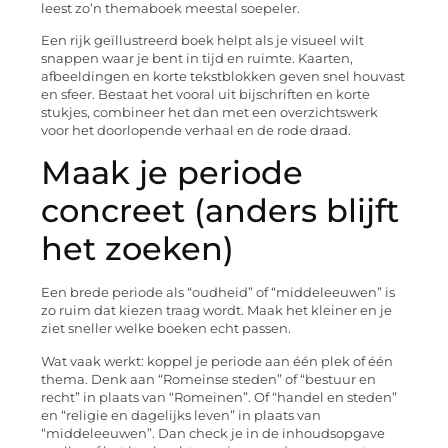
leest zo’n themaboek meestal soepeler.
Een rijk geïllustreerd boek helpt als je visueel wilt
snappen waar je bent in tijd en ruimte. Kaarten,
afbeeldingen en korte tekstblokken geven snel houvast
en sfeer. Bestaat het vooral uit bijschriften en korte
stukjes, combineer het dan met een overzichtswerk
voor het doorlopende verhaal en de rode draad.
Maak je periode
concreet (anders blijft
het zoeken)
Een brede periode als “oudheid” of “middeleeuwen” is
zo ruim dat kiezen traag wordt. Maak het kleiner en je
ziet sneller welke boeken echt passen.
Wat vaak werkt: koppel je periode aan één plek of één
thema. Denk aan “Romeinse steden” of “bestuur en
recht” in plaats van “Romeinen”. Of “handel en steden”
en “religie en dagelijks leven” in plaats van
“middeleeuwen”. Dan check je in de inhoudsopgave