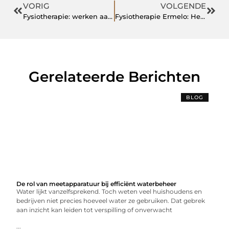
VORIG
VOLGENDE
Fysiotherapie: werken aan een lichaam dat soepel en sterk blijft
Fysiotherapie Ermelo: Herstel, Beweging en Preventie
Gerelateerde Berichten
BLOG
De rol van meetapparatuur bij efficiënt waterbeheer
Water lijkt vanzelfsprekend. Toch weten veel huishoudens en
bedrijven niet precies hoeveel water ze gebruiken. Dat gebrek
aan inzicht kan leiden tot verspilling of onverwacht
...