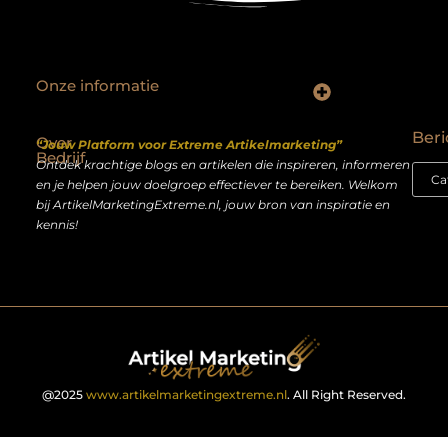
Onze informatie
Backlinks kopen Nederland: slimme strategie of riskante shortcut?
Geld verdienen op het internet: droom of realistisch bijverdienmodel?
Beri
Over
“Jouw Platform voor Extreme Artikelmarketing”
Bedrijf
Ontdek krachtige blogs en artikelen die inspireren, informeren
en je helpen jouw doelgroep effectiever te bereiken. Welkom
bij ArtikelMarketingExtreme.nl, jouw bron van inspiratie en
kennis!
@2025
www.artikelmarketingextreme.nl
. All Right Reserved.