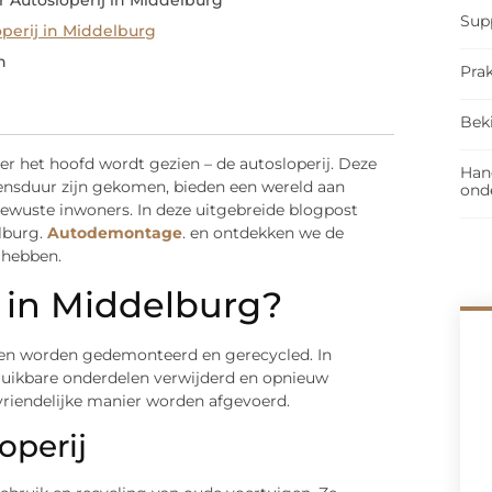
 Autosloperij in Middelburg
Sup
perij in Middelburg
n
Prak
Bek
ver het hoofd wordt gezien – de autosloperij. Deze
Han
vensduur zijn gekomen, bieden een wereld aan
ond
ewuste inwoners. In deze uitgebreide blogpost
lburg.
Autodemontage
. en ontdekken we de
 hebben.
j in Middelburg?
igen worden gedemonteerd en gerecycled. In
bruikbare onderdelen verwijderd en opnieuw
uvriendelijke manier worden afgevoerd.
operij