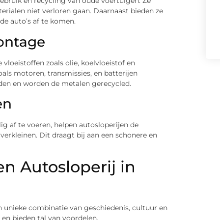
gebruik en recycling van oude voertuigen. Ze
rialen niet verloren gaan. Daarnaast bieden ze
de auto’s af te komen.
ontage
loeistoffen zoals olie, koelvloeistof en
als motoren, transmissies, en batterijen
eden en worden de metalen gerecycled.
en
ig af te voeren, helpen autosloperijen de
erkleinen. Dit draagt bij aan een schonere en
n Autosloperij in
n unieke combinatie van geschiedenis, cultuur en
s en bieden tal van voordelen.