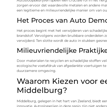
Autosloopbedrijven spelen een cruciale rol in het her
zorgen ervoor dat waardevolle metalen en andere mate
een legitieme en milieuvriendelijke manier om van ou
Het Proces van Auto Dem
Het proces begint met het verwijderen van schadelijke v
brandstof. Vervolgens worden bruikbare onderdelen zo
verwijderd. Ten slotte wordt de auto in stukken gesn
Milieuvriendelijke Praktijk
Door materialen te recyclen en schadelijke stoffen veil
ecologische voetafdruk van afgedankte voertuigen te v
duurzamere omgeving.
Waarom Kiezen voor ee
Middelburg?
Middelburg, gelegen in het hart van Zeeland, biedt ee
innovatie. Autosloperijen in deze regio zijn niet ander