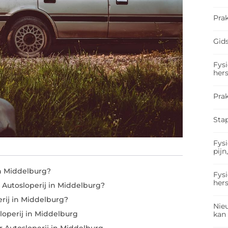
Prak
Gids
Fysi
hers
Pra
Sta
Fysi
pijn
in Middelburg?
Fysi
hers
Autosloperij in Middelburg?
rij in Middelburg?
Nieu
loperij in Middelburg
kan