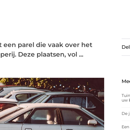
t een parel die vaak over het
Del
rij. Deze plaatsen, vol ...
Me
Tui
uw b
De 
Een 