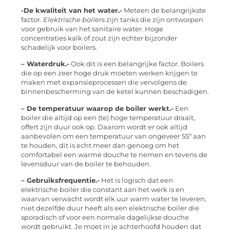
-De kwaliteit van het water.-
Meteen de belangrijkste
factor.
Elektrische boilers
zijn tanks die zijn ontworpen
voor gebruik van het sanitaire water. Hoge
concentraties kalk of zout zijn echter bijzonder
schadelijk voor boilers.
– Waterdruk.-
Ook dit is een belangrijke factor. Boilers
die op een zeer hoge druk moeten werken krijgen te
maken met expansieprocessen die vervolgens de
binnenbescherming van de ketel kunnen beschadigen.
– De temperatuur waarop de boiler werkt.-
Een
boiler die altijd op een (te) hoge temperatuur draait,
offert zijn duur ook op. Daarom wordt er ook altijd
aanbevolen om een temperatuur van ongeveer 55º aan
te houden, dit is echt meer dan genoeg om het
comfortabel een warme douche te nemen en tevens de
levensduur van de boiler te behouden.
– Gebruiksfrequentie.-
Het is logisch dat een
elektrische boiler die constant aan het werk is en
waarvan verwacht wordt elk uur warm water te leveren,
niet dezelfde duur heeft als een elektrische boiler die
sporadisch of voor een normale dagelijkse douche
wordt gebruikt. Je moet in je achterhoofd houden dat