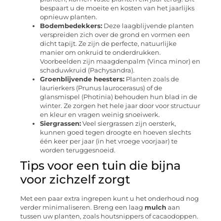
bespaart u de moeite en kosten van het jaarlijks
opnieuw planten.
Bodembedekkers:
Deze laagblijvende planten
verspreiden zich over de grond en vormen een
dicht tapijt. Ze zijn de perfecte, natuurlijke
manier om onkruid te onderdrukken.
Voorbeelden zijn maagdenpalm (Vinca minor) en
schaduwkruid (Pachysandra).
Groenblijvende heesters:
Planten zoals de
laurierkers (Prunus laurocerasus) of de
glansmispel (Photinia) behouden hun blad in de
winter. Ze zorgen het hele jaar door voor structuur
en kleur en vragen weinig snoeiwerk.
Siergrassen:
Veel siergrassen zijn oersterk,
kunnen goed tegen droogte en hoeven slechts
één keer per jaar (in het vroege voorjaar) te
worden teruggesnoeid.
Tips voor een tuin die bijna
voor zichzelf zorgt
Met een paar extra ingrepen kunt u het onderhoud nog
verder minimaliseren. Breng een laag
mulch
aan
tussen uw planten, zoals houtsnippers of cacaodoppen.