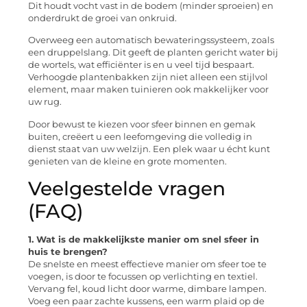
Dit houdt vocht vast in de bodem (minder sproeien) en
onderdrukt de groei van onkruid.
Overweeg een automatisch bewateringssysteem, zoals
een druppelslang. Dit geeft de planten gericht water bij
de wortels, wat efficiënter is en u veel tijd bespaart.
Verhoogde plantenbakken zijn niet alleen een stijlvol
element, maar maken tuinieren ook makkelijker voor
uw rug.
Door bewust te kiezen voor sfeer binnen en gemak
buiten, creëert u een leefomgeving die volledig in
dienst staat van uw welzijn. Een plek waar u écht kunt
genieten van de kleine en grote momenten.
Veelgestelde vragen
(FAQ)
1. Wat is de makkelijkste manier om snel sfeer in
huis te brengen?
De snelste en meest effectieve manier om sfeer toe te
voegen, is door te focussen op verlichting en textiel.
Vervang fel, koud licht door warme, dimbare lampen.
Voeg een paar zachte kussens, een warm plaid op de