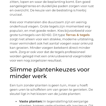
zitten, lopen en waar de beplanting komt. Een goed
aangelegd terras en duidelijke paden zorgen voor rust
en overzicht. De keuze van de bestrating is hierbij
cruciaal.
Kies voor materialen die duurzaam zijn en weinig
onderhoud vragen. Grote tegels zijn momenteel erg
populair, en met goede reden. Kies bijvoorbeeld voor
grote tuintegels van 60×60. Dit type
Terras & tegels
zorgt niet alleen voor een strakke, moderne uitstraling,
maar vermindert ook het aantal voegen waar onkruid
kan groeien. Minder voegen betekent direct minder
werk. Zorg er ook voor dat de tegels professioneel
worden gelegd met een onkruidwerend voegmiddel
voor een nog zorgelozer resultaat.
Slimme plantenkeuzes voor
minder werk
Een tuin zonder planten is geen tuin, maar u hoeft
geen uren te schoffelen om van groen te genieten. De
sleutel ligt in het kiezen van de juiste planten:
Vaste planten:
In tegenstelling tot eenjarige
planten, komen vaste planten elk jaar terug. Dit