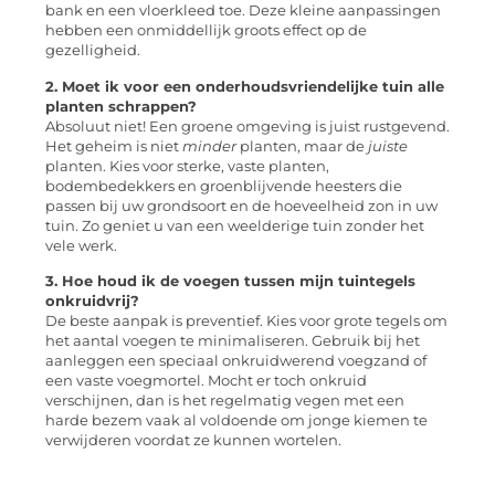
bank en een vloerkleed toe. Deze kleine aanpassingen
hebben een onmiddellijk groots effect op de
gezelligheid.
2. Moet ik voor een onderhoudsvriendelijke tuin alle
planten schrappen?
Absoluut niet! Een groene omgeving is juist rustgevend.
Het geheim is niet
minder
planten, maar de
juiste
planten. Kies voor sterke, vaste planten,
bodembedekkers en groenblijvende heesters die
passen bij uw grondsoort en de hoeveelheid zon in uw
tuin. Zo geniet u van een weelderige tuin zonder het
vele werk.
3. Hoe houd ik de voegen tussen mijn tuintegels
onkruidvrij?
De beste aanpak is preventief. Kies voor grote tegels om
het aantal voegen te minimaliseren. Gebruik bij het
aanleggen een speciaal onkruidwerend voegzand of
een vaste voegmortel. Mocht er toch onkruid
verschijnen, dan is het regelmatig vegen met een
harde bezem vaak al voldoende om jonge kiemen te
verwijderen voordat ze kunnen wortelen.