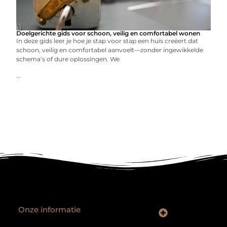
Doelgerichte gids voor schoon, veilig en comfortabel wonen
In deze gids leer je hoe je stap voor stap een huis creëert dat
schoon, veilig en comfortabel aanvoelt—zonder ingewikkelde
schema’s of dure oplossingen. We
...
Onze informatie
Backlinks kopen Nederland: slimme strategie of riskante shortcut?
Geld verdienen op het internet: droom of realistisch bijverdienmodel?