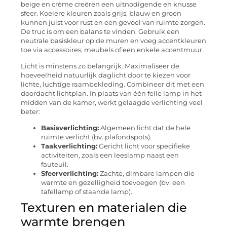
beige en crème creëren een uitnodigende en knusse
sfeer. Koelere kleuren zoals grijs, blauw en groen
kunnen juist voor rust en een gevoel van ruimte zorgen.
De truc is om een balans te vinden. Gebruik een
neutrale basiskleur op de muren en voeg accentkleuren
toe via accessoires, meubels of een enkele accentmuur.
Licht is minstens zo belangrijk. Maximaliseer de
hoeveelheid natuurlijk daglicht door te kiezen voor
lichte, luchtige raambekleding. Combineer dit met een
doordacht lichtplan. In plaats van één felle lamp in het
midden van de kamer, werkt gelaagde verlichting veel
beter:
Basisverlichting:
Algemeen licht dat de hele
ruimte verlicht (bv. plafondspots).
Taakverlichting:
Gericht licht voor specifieke
activiteiten, zoals een leeslamp naast een
fauteuil.
Sfeerverlichting:
Zachte, dimbare lampen die
warmte en gezelligheid toevoegen (bv. een
tafellamp of staande lamp).
Texturen en materialen die
warmte brengen