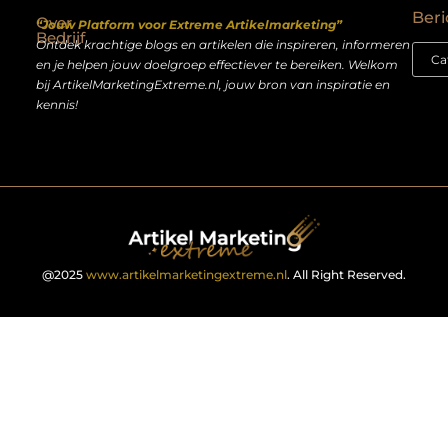
Beri
Over
“Jouw Platform voor Extreme Artikelmarketing”
Bedrijf
Ontdek krachtige blogs en artikelen die inspireren, informeren
en je helpen jouw doelgroep effectiever te bereiken. Welkom
bij ArtikelMarketingExtreme.nl, jouw bron van inspiratie en
kennis!
@2025
www.artikelmarketingextreme.nl
. All Right Reserved.