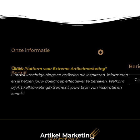
Onze informatie
Backlinks kopen Nederland: slimme strategie of riskante shortcut?
Geld verdienen op het internet: droom of realistisch bijverdienmodel?
Beri
Over
“Jouw Platform voor Extreme Artikelmarketing”
Bedrijf
Ontdek krachtige blogs en artikelen die inspireren, informeren
en je helpen jouw doelgroep effectiever te bereiken. Welkom
bij ArtikelMarketingExtreme.nl, jouw bron van inspiratie en
kennis!