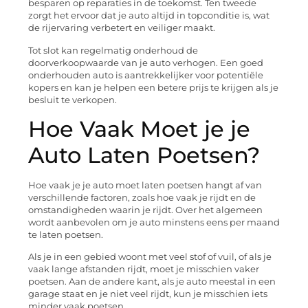
besparen op reparaties in de toekomst. Ten tweede
zorgt het ervoor dat je auto altijd in topconditie is, wat
de rijervaring verbetert en veiliger maakt.
Tot slot kan regelmatig onderhoud de
doorverkoopwaarde van je auto verhogen. Een goed
onderhouden auto is aantrekkelijker voor potentiële
kopers en kan je helpen een betere prijs te krijgen als je
besluit te verkopen.
Hoe Vaak Moet je je
Auto Laten Poetsen?
Hoe vaak je je auto moet laten poetsen hangt af van
verschillende factoren, zoals hoe vaak je rijdt en de
omstandigheden waarin je rijdt. Over het algemeen
wordt aanbevolen om je auto minstens eens per maand
te laten poetsen.
Als je in een gebied woont met veel stof of vuil, of als je
vaak lange afstanden rijdt, moet je misschien vaker
poetsen. Aan de andere kant, als je auto meestal in een
garage staat en je niet veel rijdt, kun je misschien iets
minder vaak poetsen.