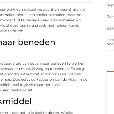
Sup
meer werk dan initieel verwacht en neemt uren in
oonmaken niet alleen sneller te maken maar ook
Prak
ter minder tijd te besteden aan schoonmaken en
 Als al deze tips nog steeds niet helpen kun je
Bek
nd
in te huren
 naar beneden
Han
ond
 probeer altijd van boven naar beneden te werken.
bovenaan en maak je weg naar beneden. Zo zorg
n niet onnodig extra moet schoonmaken. Dit geld
je huis. Doe eerst de kastjes en dan de vloer. In de
wellicht wel logisch maar het is een
r een beetje op let.
kmiddel
r nut dan het in je keel te gieten. Wodka