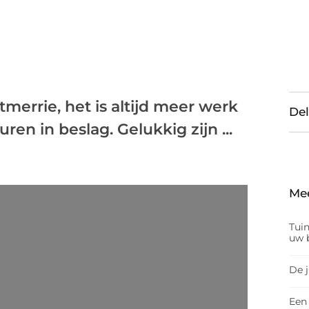
merrie, het is altijd meer werk
Del
en in beslag. Gelukkig zijn ...
Me
Tui
uw b
De 
Een 