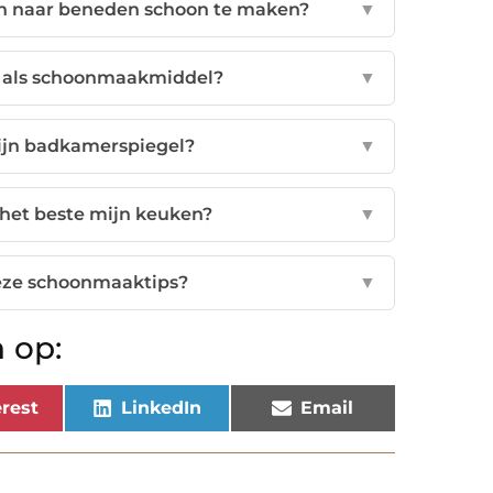
en naar beneden schoon te maken?
▼
n als schoonmaakmiddel?
▼
ijn badkamerspiegel?
▼
 het beste mijn keuken?
▼
deze schoonmaaktips?
▼
 op:
rest
LinkedIn
Email