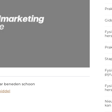
Prak
Gids
Fysi
hers
Pra
Sta
Fysi
pijn
aar beneden schoon
Fysi
hers
iddel
Nieu
kan