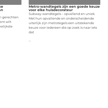
xe
Metro-wandtegels zijn een goede keuze
an
voor elke huisdecorateur
Subway-wandtegels – opvallend en uniek
en gerechten
Met hun opvallende en onderscheidende
ent wilt
uiterlijk zijn metrotegels een uitstekende
elijkste
keuze voor iedereen die op zoek is naar iets
dat
...