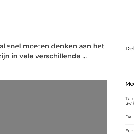
e al snel moeten denken aan het
Del
n in vele verschillende ...
Me
Tui
uw b
De 
Een 