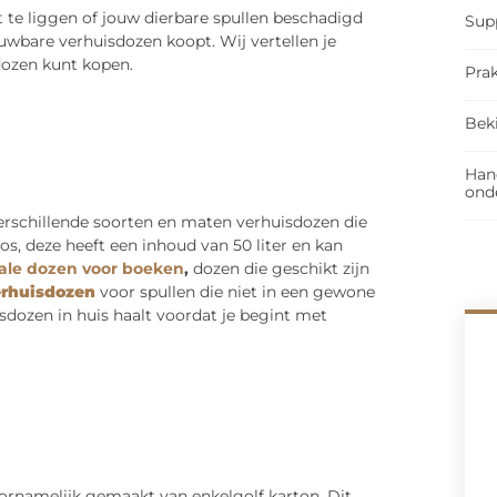
t te liggen of jouw dierbare spullen beschadigd
Sup
ouwbare verhuisdozen koopt. Wij vertellen je
dozen kunt kopen.
Prak
Bek
Han
ond
erschillende soorten en maten verhuisdozen die
oos, deze heeft een inhoud van 50 liter en kan
ale dozen voor boeken
,
dozen die geschikt zijn
erhuisdozen
voor spullen die niet in een gewone
sdozen in huis haalt voordat je begint met
ornamelijk gemaakt van enkelgolf karton. Dit