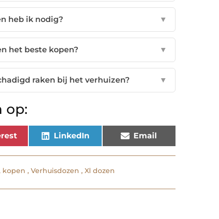
n heb ik nodig?
▼
en het beste kopen?
▼
chadigd raken bij het verhuizen?
▼
 op:
rest
LinkedIn
Email
,
kopen
,
Verhuisdozen
,
Xl dozen