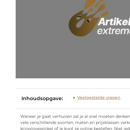
Veelgestelde vragen
Inhoudsopgave:
Waneer je gaat verhuizen zal je al snel moeten denken
vele verschillende soorten, maten en prijsklassen verk
kringloopwinkel of je kunt ze online bestellen. Niet ied