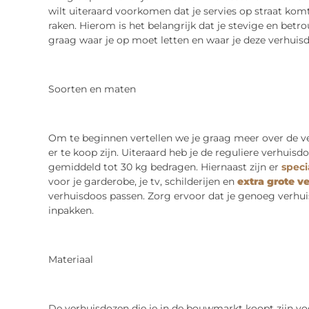
wilt uiteraard voorkomen dat je servies op straat kom
raken. Hierom is het belangrijk dat je stevige en betr
graag waar je op moet letten en waar je deze verhuis
Soorten en maten
Om te beginnen vertellen we je graag meer over de v
er te koop zijn. Uiteraard heb je de reguliere verhuisd
gemiddeld tot 30 kg bedragen. Hiernaast zijn er
speci
voor je garderobe, je tv, schilderijen en
extra grote v
verhuisdoos passen. Zorg ervoor dat je genoeg verhui
inpakken.
Materiaal
De verhuisdozen die je in de bouwmarkt koopt zijn vo