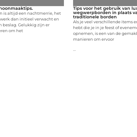
choonmaaktips.
Tips voor het gebruik van lu
wegwerpborden in plaats v
is altijd een nachtmerrie, het
traditionele borden
r werk dan initieel verwacht en
Als je veel verschillende items 
 beslag. Gelukkig zijn er
hebt die je in je feest of evenem
eren om het
opnemen, is een van de gemakk
manieren om ervoor
...