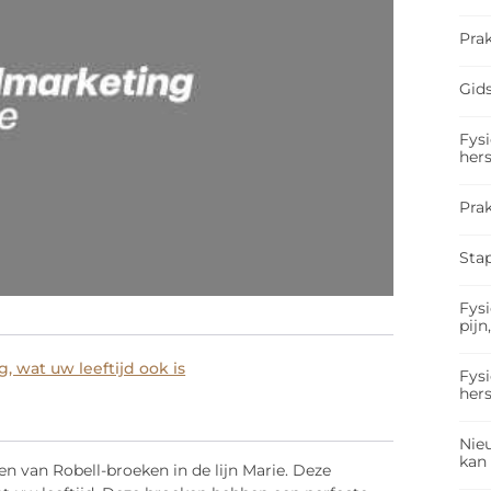
Prak
Gids
Fysi
hers
Pra
Sta
Fysi
pijn
g, wat uw leeftijd ook is
Fysi
hers
Nieu
kan
n van Robell-broeken in de lijn Marie. Deze