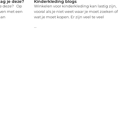
aag je deze?
Kinderkleding blogs
 je deze? Op
Winkelen voor kinderkleding kan lastig zijn,
ouwen met een
vooral als je niet weet waar je moet zoeken of
aan
wat je moet kopen. Er zijn veel te veel
...