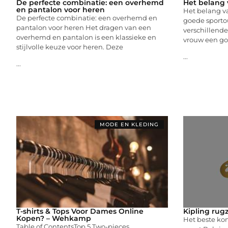
De perfecte combinatie: een overhemd
Het belang 
en pantalon voor heren
Het belang v
De perfecte combinatie: een overhemd en
goede sportou
pantalon voor heren Het dragen van een
verschillende
overhemd en pantalon is een klassieke en
vrouw een go
stijlvolle keuze voor heren. Deze
...
...
MODE EN KLEDING
T-shirts & Tops Voor Dames Online
Kipling rug
Kopen? – Wehkamp
Het beste kom
Table of ContentsTop 5 Two-pieces