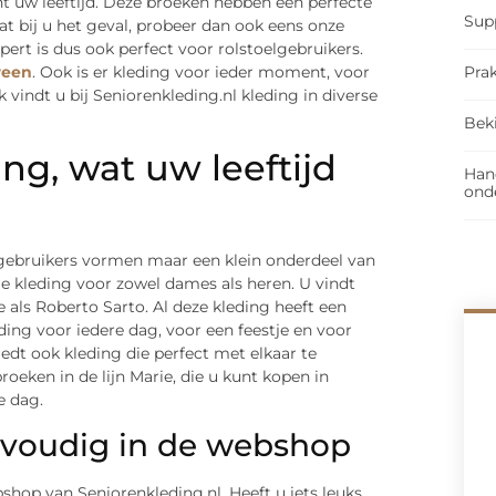
ht uw leeftijd. Deze broeken hebben een perfecte
Sup
 dat bij u het geval, probeer dan ook eens onze
pert is dus ook perfect voor rolstoelgebruikers.
Prak
reen
. Ook is er kleding voor ieder moment, voor
k vindt u bij Seniorenkleding.nl kleding in diverse
Bek
ing, wat uw leeftijd
Han
ond
elgebruikers vormen maar een klein onderdeel van
e kleding voor zowel dames als heren. U vindt
 als Roberto Sarto. Al deze kleding heeft een
eding voor iedere dag, voor een feestje en voor
dt ook kleding die perfect met elkaar te
roeken in de lijn Marie, die u kunt kopen in
e dag.
nvoudig in de webshop
shop van Seniorenkleding.nl. Heeft u iets leuks