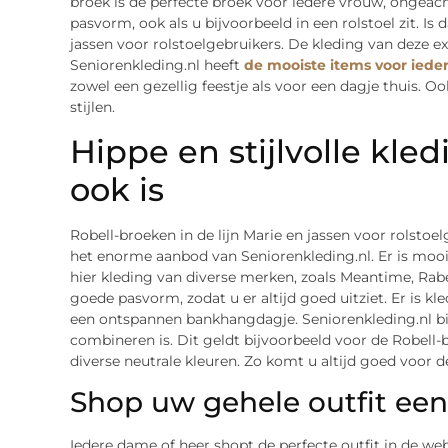
broek is dé perfecte broek voor iedere vrouw, ongeac
pasvorm, ook als u bijvoorbeeld in een rolstoel zit. Is
jassen voor rolstoelgebruikers. De kleding van deze ex
Seniorenkleding.nl heeft
de mooiste items voor iede
zowel een gezellig feestje als voor een dagje thuis. Oo
stijlen.
Hippe en stijlvolle kled
ook is
Robell-broeken in de lijn Marie en jassen voor rolsto
het enorme aanbod van Seniorenkleding.nl. Er is mooi
hier kleding van diverse merken, zoals Meantime, Rabe
goede pasvorm, zodat u er altijd goed uitziet. Er is kl
een ontspannen bankhangdagje. Seniorenkleding.nl bie
combineren is. Dit geldt bijvoorbeeld voor de Robell-b
diverse neutrale kleuren. Zo komt u altijd goed voor d
Shop uw gehele outfit ee
Iedere dame of heer shopt de perfecte outfit in de web