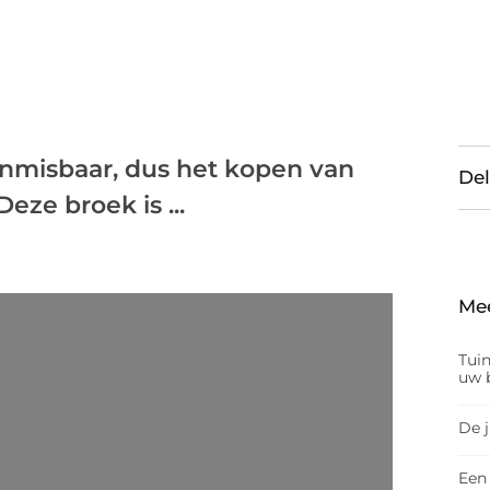
onmisbaar, dus het kopen van
Del
eze broek is ...
Me
Tui
uw b
De 
Een 