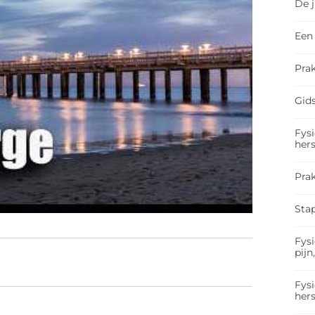
De 
Een 
Prak
Gids
Fysi
hers
Pra
Sta
Fysi
pijn
Fysi
hers