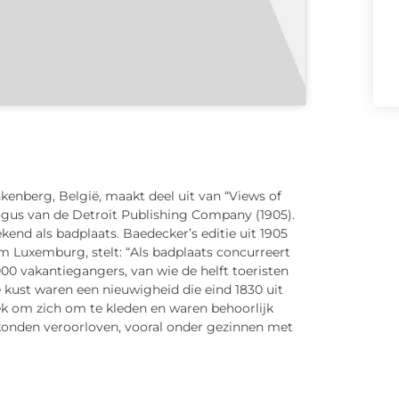
kenberg, België, maakt deel uit van “Views of
logus van de Detroit Publishing Company (1905).
end als badplaats. Baedecker’s editie uit 1905
m Luxemburg, stelt: “Als badplaats concurreert
00 vakantiegangers, van wie de helft toeristen
e kust waren een nieuwigheid die eind 1830 uit
ek om zich om te kleden en waren behoorlijk
k konden veroorloven, vooral onder gezinnen met