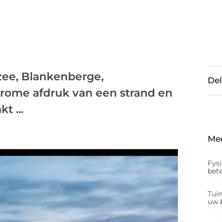
ee, Blankenberge,
Del
rome afdruk van een strand en
t ...
Me
Fys
bet
Tui
uw b