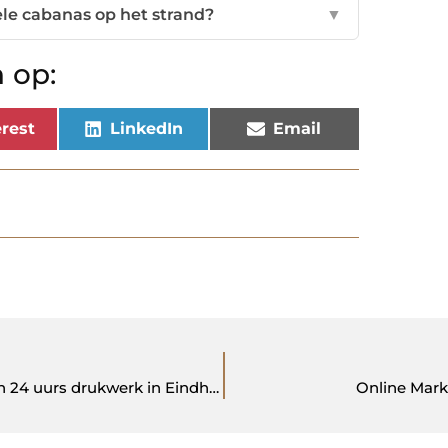
le cabanas op het strand?
▼
 op:
rest
LinkedIn
Email
Ben flexibel met uw onderneming en profiteer van 24 uurs drukwerk in Eindhoven!
Online Mark