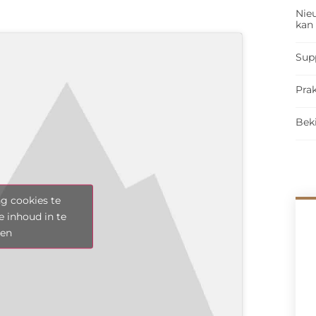
Nieu
kan
Sup
Prak
Bek
g cookies te
e inhoud in te
len