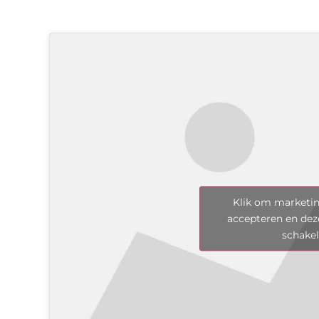
Klik om marketin
accepteren en dez
schake