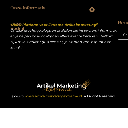
Onze informatie
Backlinks kopen Nederland: slimme strategie of riskante shortcut?
Geld verdienen op het internet: droom of realistisch bijverdienmodel?
Beri
Over
“Jouw Platform voor Extreme Artikelmarketing”
Bedrijf
Ontdek krachtige blogs en artikelen die inspireren, informeren
en je helpen jouw doelgroep effectiever te bereiken. Welkom
bij ArtikelMarketingExtreme.nl, jouw bron van inspiratie en
kennis!
@2025
www.artikelmarketingextreme.nl
. All Right Reserved.