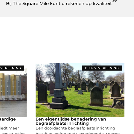
Bij The Square Mile kunt u rekenen op kwaliteit
TVERLENING
DIENSTVERLENING
aardige
Een eigentijdse benadering van
begraafplaats inrichting
iedt meer
Een doordachte begraafplaats inrichting
 constructies.
houdt rekening met veranderende wensen