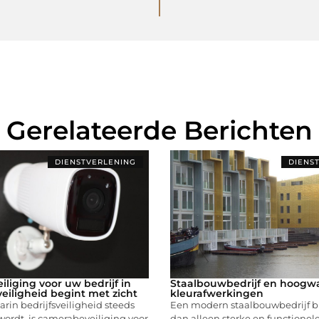
Gerelateerde Berichten
DIENSTVERLENING
DIENS
liging voor uw bedrijf in
Staalbouwbedrijf en hoogw
veiligheid begint met zicht
kleurafwerkingen
arin bedrijfsveiligheid steeds
Een modern staalbouwbedrijf b
wordt, is camerabeveiliging voor
dan alleen sterke en functionele