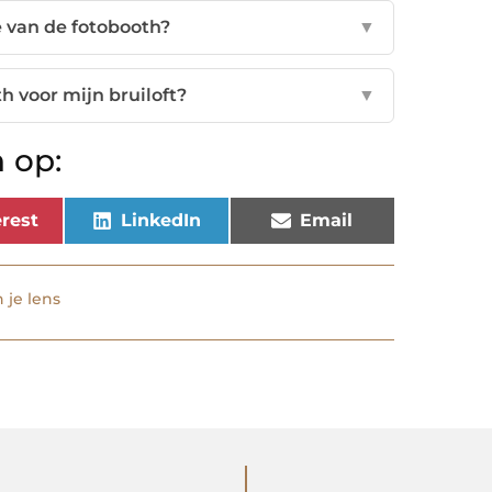
 van de fotobooth?
▼
h voor mijn bruiloft?
▼
 op:
rest
LinkedIn
Email
 je lens