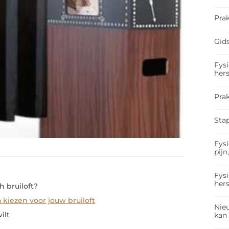
Prak
Gids
Fysi
hers
Pra
Sta
Fysi
pijn
Fysi
hers
h bruiloft?
kiezen voor jouw bruiloft
Nieu
ilt
kan