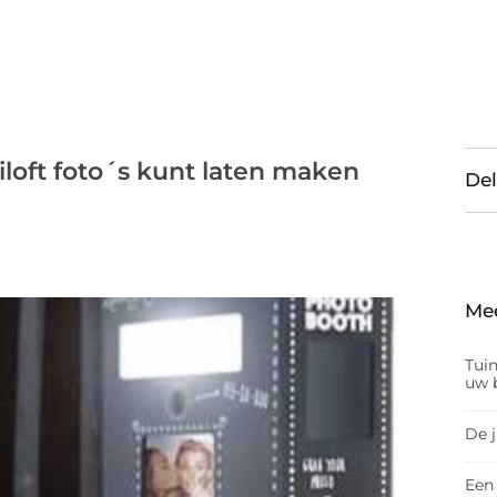
uiloft foto´s kunt laten maken
Del
Me
Tui
uw b
De 
Een 