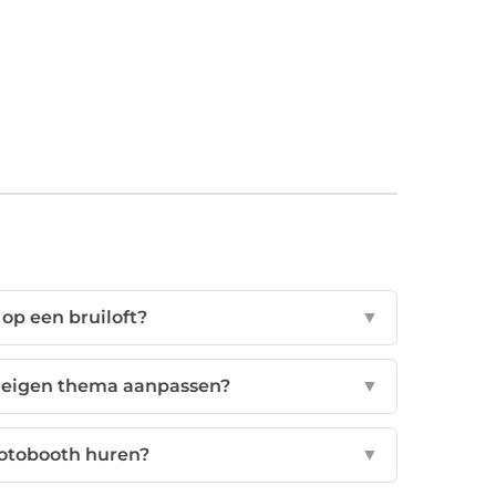
op een bruiloft?
▼
n eigen thema aanpassen?
▼
fotobooth huren?
▼