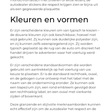
monochromatisch met zilveren of witte letters, de
autodealer stickers die respect krijgen zien er bijna uit
als een gegraveerde plaquette.
Kleuren en vormen
Er zijn verscheidene kleuren om van typisch te kiezen –
de douane kleuren zijn ook beschikbaar, hoewel niet
wijd gebruikt. Zij kunnen ook duidelijke polyester zijn,
en zij kunnen zelfs weerspiegelend zijn. Zij worden
typisch geplaatst op de rug van de auto om discreet het
handel drijven te adverteren waar het voertuig werd
gekocht.
Er zijn verscheidene standaardvormen die worden
gebruikt om aantrekkelijk op het voertuig van uw
keuze te plaatsen. Er is de standaard rechthoek, ovaal,
en de gebogen curve ontwerp met het label met de
naam van de onderneming eronder. Ze kunnen ook
een trapezium zijn, een rond embleem gevolgd door
een rechthoekig label, en een ovaal met vierkante
zijden of bovenkant.
Deze glanzende en stijlvolle merknaamborden kunnen
echt effectief zijn om de autodealer het respect en de