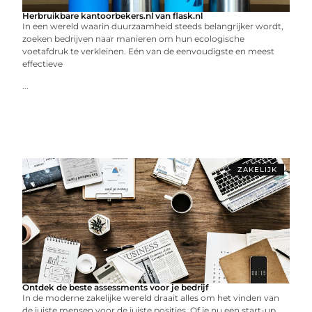
Herbruikbare kantoorbekers.nl van flask.nl
In een wereld waarin duurzaamheid steeds belangrijker wordt,
zoeken bedrijven naar manieren om hun ecologische
voetafdruk te verkleinen. Eén van de eenvoudigste en meest
effectieve
...
ZAKELIJK
Ontdek de beste assessments voor je bedrijf
In de moderne zakelijke wereld draait alles om het vinden van
de juiste mensen voor de juiste posities. Of je nu een start-up