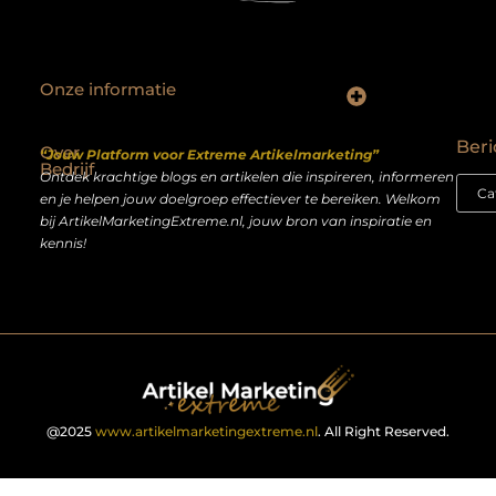
Onze informatie
Backlinks kopen Nederland: slimme strategie of riskante shortcut?
Geld verdienen op het internet: droom of realistisch bijverdienmodel?
Beri
Over
“Jouw Platform voor Extreme Artikelmarketing”
Bedrijf
Ontdek krachtige blogs en artikelen die inspireren, informeren
en je helpen jouw doelgroep effectiever te bereiken. Welkom
bij ArtikelMarketingExtreme.nl, jouw bron van inspiratie en
kennis!
@2025
www.artikelmarketingextreme.nl
. All Right Reserved.