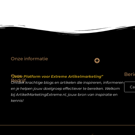
Onze informatie
Backlinks kopen Nederland: slimme strategie of riskante shortcut?
Geld verdienen op het internet: droom of realistisch bijverdienmodel?
Beri
Over
“Jouw Platform voor Extreme Artikelmarketing”
Bedrijf
Ontdek krachtige blogs en artikelen die inspireren, informeren
en je helpen jouw doelgroep effectiever te bereiken. Welkom
bij ArtikelMarketingExtreme.nl, jouw bron van inspiratie en
kennis!