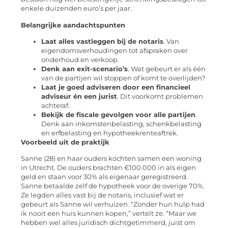
enkele duizenden euro’s per jaar.
Belangrijke aandachtspunten
Laat alles vastleggen bij de notaris
. Van
eigendomsverhoudingen tot afspraken over
onderhoud en verkoop.
Denk aan exit-scenario’s
. Wat gebeurt er als één
van de partijen wil stoppen of komt te overlijden?
Laat je goed adviseren door een financieel
adviseur én een jurist
. Dit voorkomt problemen
achteraf.
Bekijk de fiscale gevolgen voor alle partijen
.
Denk aan inkomstenbelasting, schenkbelasting
en erfbelasting en hypotheekrenteaftrek.
Voorbeeld uit de praktijk
Sanne (28) en haar ouders kochten samen een woning
in Utrecht. De ouders brachten €100.000 in als eigen
geld en staan voor 30% als eigenaar geregistreerd.
Sanne betaalde zelf de hypotheek voor de overige 70%.
Ze legden alles vast bij de notaris, inclusief wat er
gebeurt als Sanne wil verhuizen. “Zonder hun hulp had
ik nooit een huis kunnen kopen,” vertelt ze. “Maar we
hebben wel alles juridisch dichtgetimmerd, juist om