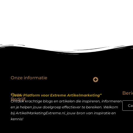
Onze informatie
Backlinks kopen Nederland: slimme strategie of riskante shortcut?
Geld verdienen op het internet: droom of realistisch bijverdienmodel?
Beri
Over
“Jouw Platform voor Extreme Artikelmarketing”
Bedrijf
Ontdek krachtige blogs en artikelen die inspireren, informeren
en je helpen jouw doelgroep effectiever te bereiken. Welkom
bij ArtikelMarketingExtreme.nl, jouw bron van inspiratie en
kennis!