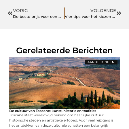
VORIG
VOLGENDE
De beste prijs voor een mobiele airco slaapkamer
Vier tips voor het kiezen van een goed geteste skateboard voor kinderen
Gerelateerde Berichten
AANBIEDINGEN
De cultuur van Toscane: kunst, historie en tradities
Toscane staat wereldwijd bekend om haar rijke cultuur,
historische steden en artistieke erfgoed. Voor veel reizigers is
het ontdekken van deze culturele schatten een belangrijk