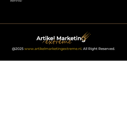
kennis!
@2025
www.artikelmarketingextreme.nl
. All Right Reserved.