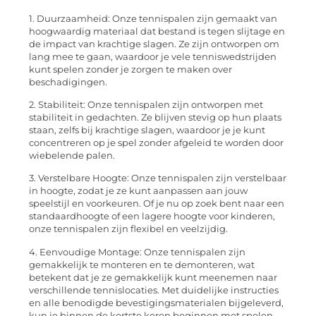
1. Duurzaamheid: Onze tennispalen zijn gemaakt van
hoogwaardig materiaal dat bestand is tegen slijtage en
de impact van krachtige slagen. Ze zijn ontworpen om
lang mee te gaan, waardoor je vele tenniswedstrijden
kunt spelen zonder je zorgen te maken over
beschadigingen.
2. Stabiliteit: Onze tennispalen zijn ontworpen met
stabiliteit in gedachten. Ze blijven stevig op hun plaats
staan, zelfs bij krachtige slagen, waardoor je je kunt
concentreren op je spel zonder afgeleid te worden door
wiebelende palen.
3. Verstelbare Hoogte: Onze tennispalen zijn verstelbaar
in hoogte, zodat je ze kunt aanpassen aan jouw
speelstijl en voorkeuren. Of je nu op zoek bent naar een
standaardhoogte of een lagere hoogte voor kinderen,
onze tennispalen zijn flexibel en veelzijdig.
4. Eenvoudige Montage: Onze tennispalen zijn
gemakkelijk te monteren en te demonteren, wat
betekent dat je ze gemakkelijk kunt meenemen naar
verschillende tennislocaties. Met duidelijke instructies
en alle benodigde bevestigingsmaterialen bijgeleverd,
kun je binnen de kortste keren beginnen met spelen.