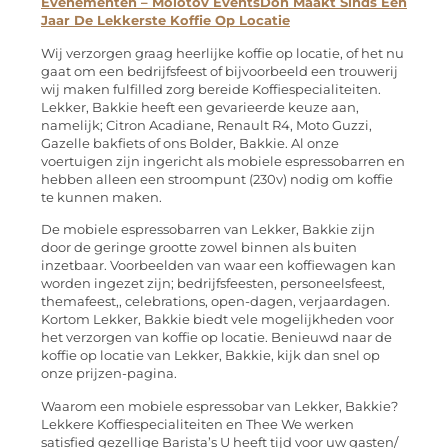
Evenementen – Molotov Events
Don Maakt Sinds Een
Jaar De Lekkerste Koffie Op Locatie
Wij verzorgen graag heerlijke koffie op locatie, of het nu
gaat om een bedrijfsfeest of bijvoorbeeld een trouwerij
wij maken fulfilled zorg bereide Koffiespecialiteiten.
Lekker, Bakkie heeft een gevarieerde keuze aan,
namelijk; Citron Acadiane, Renault R4, Moto Guzzi,
Gazelle bakfiets of ons Bolder, Bakkie. Al onze
voertuigen zijn ingericht als mobiele espressobarren en
hebben alleen een stroompunt (230v) nodig om koffie
te kunnen maken.
De mobiele espressobarren van Lekker, Bakkie zijn
door de geringe grootte zowel binnen als buiten
inzetbaar. Voorbeelden van waar een koffiewagen kan
worden ingezet zijn; bedrijfsfeesten, personeelsfeest,
themafeest,, celebrations, open-dagen, verjaardagen.
Kortom Lekker, Bakkie biedt vele mogelijkheden voor
het verzorgen van koffie op locatie. Benieuwd naar de
koffie op locatie van Lekker, Bakkie, kijk dan snel op
onze prijzen-pagina.
Waarom een mobiele espressobar van Lekker, Bakkie?
Lekkere Koffiespecialiteiten en Thee We werken
satisfied gezellige Barista’s U heeft tijd voor uw gasten/