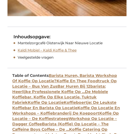
Inhoudsopgave:
Mantelzorgcafé Oisterwijk Naar Nieuwe Locatie
Kaldi Mobiel – Kaldi Koffie & Thee
Veelgestelde vragen
Table of Contents
Barista Huren, Barista Workshop
Of Koffie Op Locatie?
Koffie En Thee Foodtruck Op
Locatie – Bus Van Zus
Bar Huren Bij 12barista:
Heerlijke Professionele Koffie Op …
De Mobiele
Koffiebar. Koffie Op Elke Locatie. Tuktuk
Fabriek
Koffie Op Locatie
Koffieboertje: De Leukste
Koffiebar En Barista Op Locatie
Koffie Op Locatie En
Workshops – Koffiebranderij De Koepoort
Koffie Op
Locatie – De Koffiestrateeg
Workshop Op Locatie –
Dagger Coffee
Barista (Koffie) Op Locatie – The
Caffeine Boys Coffee – De …
Koffie Catering Op