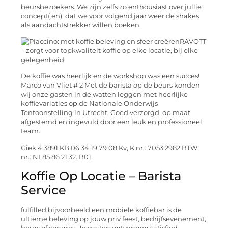
beursbezoekers. We zijn zelfs zo enthousiast over jullie
concept( en), dat we voor volgend jaar weer de shakes
als aandachtstrekker willen boeken.
RAVOTT
– zorgt voor topkwaliteit koffie op elke locatie, bij elke
gelegenheid.
De koffie was heerlijk en de workshop was een succes!
Marco van Vliet # 2 Met de barista op de beurs konden
wij onze gasten in de watten leggen met heerlijke
koffievariaties op de Nationale Onderwijs
Tentoonstelling in Utrecht. Goed verzorgd, op maat
afgestemd en ingevuld door een leuk en professioneel
team.
Giek 4 3891 KB 06 34 19 79 08 Kv, K nr.: 7053 2982 BTW
nr.: NL85 86 21 32. B01.
Koffie Op Locatie – Barista
Service
fulfilled bijvoorbeeld een mobiele koffiebar is de
ultieme beleving op jouw priv feest, bedrijfsevenement,