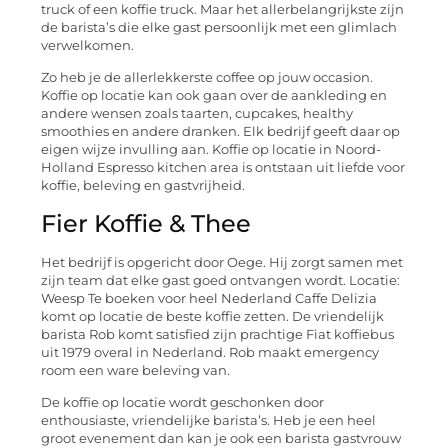
truck of een koffie truck. Maar het allerbelangrijkste zijn
de barista’s die elke gast persoonlijk met een glimlach
verwelkomen.
Zo heb je de allerlekkerste coffee op jouw occasion.
Koffie op locatie kan ook gaan over de aankleding en
andere wensen zoals taarten, cupcakes, healthy
smoothies en andere dranken. Elk bedrijf geeft daar op
eigen wijze invulling aan. Koffie op locatie in Noord-
Holland Espresso kitchen area is ontstaan uit liefde voor
koffie, beleving en gastvrijheid.
Fier Koffie & Thee
Het bedrijf is opgericht door Oege. Hij zorgt samen met
zijn team dat elke gast goed ontvangen wordt. Locatie:
Weesp Te boeken voor heel Nederland Caffe Delizia
komt op locatie de beste koffie zetten. De vriendelijk
barista Rob komt satisfied zijn prachtige Fiat koffiebus
uit 1979 overal in Nederland. Rob maakt emergency
room een ware beleving van.
De koffie op locatie wordt geschonken door
enthousiaste, vriendelijke barista’s. Heb je een heel
groot evenement dan kan je ook een barista gastvrouw