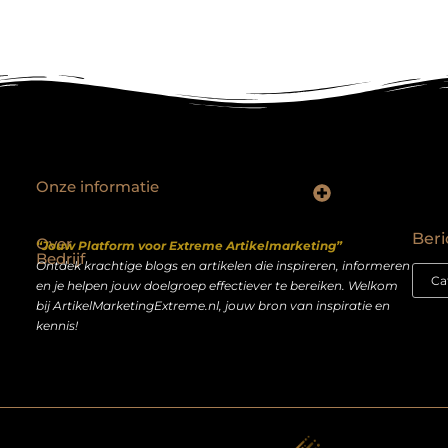
Onze informatie
Backlinks kopen Nederland: slimme strategie of riskante shortcut?
Geld verdienen op het internet: droom of realistisch bijverdienmodel?
Beri
Over
“Jouw Platform voor Extreme Artikelmarketing”
Bedrijf
Ontdek krachtige blogs en artikelen die inspireren, informeren
en je helpen jouw doelgroep effectiever te bereiken. Welkom
bij ArtikelMarketingExtreme.nl, jouw bron van inspiratie en
kennis!