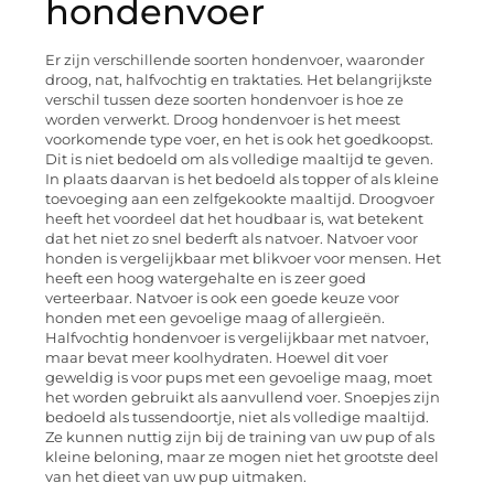
hondenvoer
Er zijn verschillende soorten hondenvoer, waaronder
droog, nat, halfvochtig en traktaties. Het belangrijkste
verschil tussen deze soorten hondenvoer is hoe ze
worden verwerkt. Droog hondenvoer is het meest
voorkomende type voer, en het is ook het goedkoopst.
Dit is niet bedoeld om als volledige maaltijd te geven.
In plaats daarvan is het bedoeld als topper of als kleine
toevoeging aan een zelfgekookte maaltijd. Droogvoer
heeft het voordeel dat het houdbaar is, wat betekent
dat het niet zo snel bederft als natvoer. Natvoer voor
honden is vergelijkbaar met blikvoer voor mensen. Het
heeft een hoog watergehalte en is zeer goed
verteerbaar. Natvoer is ook een goede keuze voor
honden met een gevoelige maag of allergieën.
Halfvochtig hondenvoer is vergelijkbaar met natvoer,
maar bevat meer koolhydraten. Hoewel dit voer
geweldig is voor pups met een gevoelige maag, moet
het worden gebruikt als aanvullend voer. Snoepjes zijn
bedoeld als tussendoortje, niet als volledige maaltijd.
Ze kunnen nuttig zijn bij de training van uw pup of als
kleine beloning, maar ze mogen niet het grootste deel
van het dieet van uw pup uitmaken.