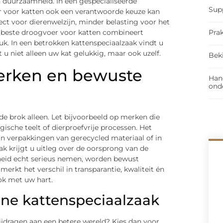
n duurzaamheid. In een gespecialiseerde
Sup
r voor katten ook een verantwoorde keuze kan
ct voor dierenwelzijn, minder belasting voor het
Prak
t beste droogvoer voor katten combineert
k. In een betrokken kattenspeciaalzaak vindt u
 u niet alleen uw kat gelukkig, maar ook uzelf.
Bek
erken en bewuste
Han
ond
e brok alleen. Let bijvoorbeeld op merken die
sche teelt of dierproefvrije processen. Het
in verpakkingen van gerecycled materiaal of in
k krijgt u uitleg over de oorsprong van de
eid echt serieus nemen, worden bewust
rkt het verschil in transparantie, kwaliteit én
ook met uw hart.
ene kattenspeciaalzaak
ijdragen aan een betere wereld? Kies dan voor