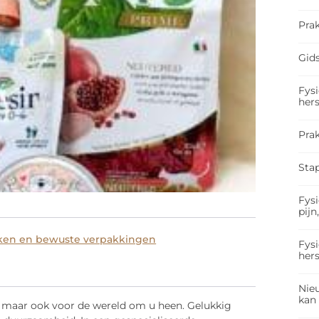
Prak
Gids
Fysi
hers
Pra
Sta
Fysi
pijn
ken en bewuste verpakkingen
Fysi
hers
Nieu
kan
r, maar ook voor de wereld om u heen. Gelukkig