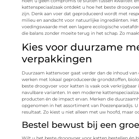
hoeft u geen compromis te sluiten tussen kwaliteit e
kattenspeciaalzaak ontdekt u hoe het beste droogvoe
zijn. Denk aan voer dat geproduceerd wordt met respe
milieu en aandacht voor natuurlijke ingrediënten. He
voedingswaarde met een lagere ecologische voetafdru
die balans zonder moeite terug in het schap. Zo maakt
Kies voor duurzame m
verpakkingen
Duurzaam kattenvoer gaat verder dan de inhoud van d
werken met lokaal geproduceerde grondstoffen, biologi
beste droogvoer voor katten is vaak ook verkrijgbaar 
navulbare varianten. In een moderne kattenspeciaalzaa
producten én de impact ervan. Merken die duurzaamh
opgenomen in het assortiment van Poezenparadijs. U me
resultaat. Zo kiest u niet alleen met uw hoofd, maar 
Bestel bewust bij een gro
Wilt u het beste droogvoer voor katten bestellen én b