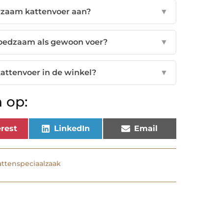
zaam kattenvoer aan?
▼
voedzaam als gewoon voer?
▼
attenvoer in de winkel?
▼
 op:
rest
LinkedIn
Email
attenspeciaalzaak