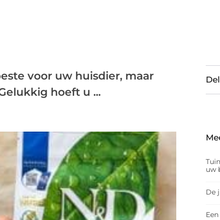
beste voor uw huisdier, maar
Del
elukkig hoeft u ...
Me
Tui
uw b
De 
Een 