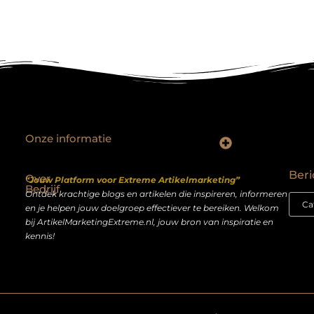
Onze informatie
Backlinks kopen Nederland: slimme strategie of riskante shortcut?
Geld verdienen op het internet: droom of realistisch bijverdienmodel?
Beri
Over
“Jouw Platform voor Extreme Artikelmarketing”
Bedrijf
Ontdek krachtige blogs en artikelen die inspireren, informeren
en je helpen jouw doelgroep effectiever te bereiken. Welkom
bij ArtikelMarketingExtreme.nl, jouw bron van inspiratie en
kennis!