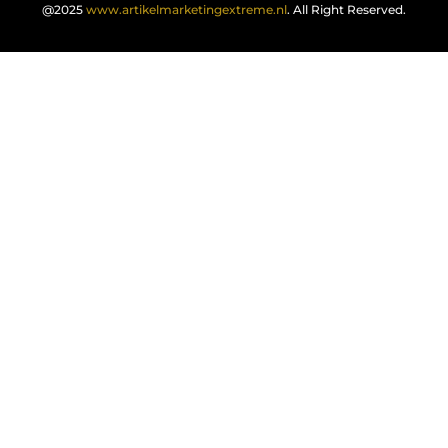
@2025
www.artikelmarketingextreme.nl
. All Right Reserved.