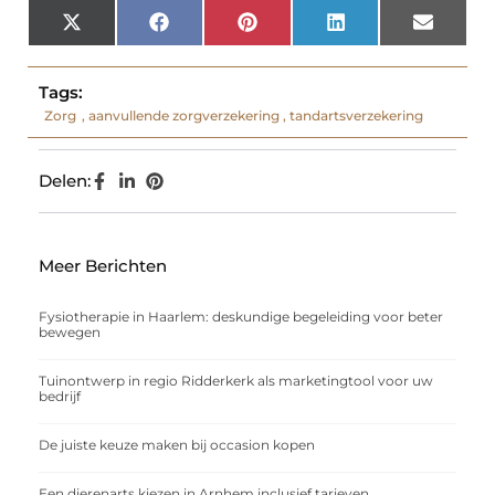
X
Facebook
Pinterest
LinkedIn
Email
(Twitter)
Tags:
Zorg
,
aanvullende zorgverzekering
,
tandartsverzekering
Delen:
Meer Berichten
Fysiotherapie in Haarlem: deskundige begeleiding voor beter
bewegen
Tuinontwerp in regio Ridderkerk als marketingtool voor uw
bedrijf
De juiste keuze maken bij occasion kopen
Een dierenarts kiezen in Arnhem inclusief tarieven