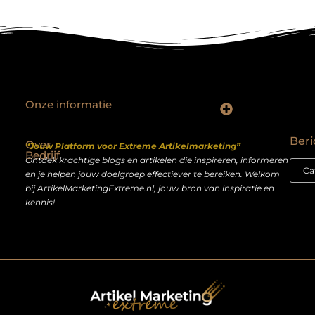
Onze informatie
Backlinks kopen Nederland: slimme strategie of riskante shortcut?
Geld verdienen op het internet: droom of realistisch bijverdienmodel?
Beri
Over
“Jouw Platform voor Extreme Artikelmarketing”
Bedrijf
Ontdek krachtige blogs en artikelen die inspireren, informeren
en je helpen jouw doelgroep effectiever te bereiken. Welkom
bij ArtikelMarketingExtreme.nl, jouw bron van inspiratie en
kennis!