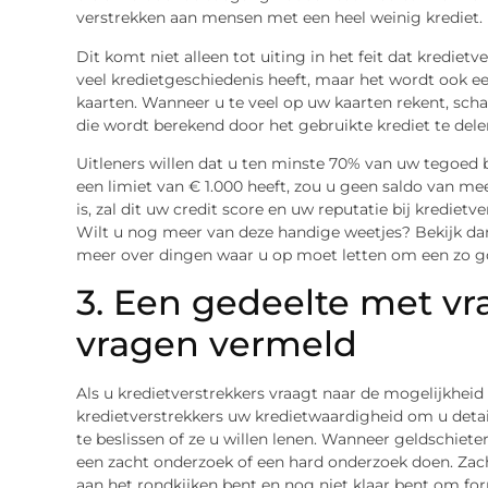
verstrekken aan mensen met een heel weinig krediet.
Dit komt niet alleen tot uiting in het feit dat kredietv
veel kredietgeschiedenis heeft, maar het wordt ook ee
kaarten. Wanneer u te veel op uw kaarten rekent, sch
die wordt berekend door het gebruikte krediet te dele
Uitleners willen dat u ten minste 70% van uw tegoed b
een limiet van € 1.000 heeft, zou u geen saldo van m
is, zal dit uw credit score en uw reputatie bij kredietve
Wilt u nog meer van deze handige weetjes? Bekijk d
meer over dingen waar u op moet letten om een zo g
3. Een gedeelte met v
vragen vermeld
Als u kredietverstrekkers vraagt naar de mogelijkheid
kredietverstrekkers uw kredietwaardigheid om u deta
te beslissen of ze u willen lenen. Wanneer geldschiet
een zacht onderzoek of een hard onderzoek doen. Z
aan het rondkijken bent en nog niet klaar bent om for