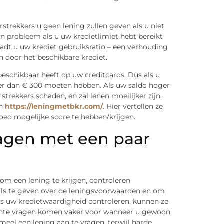
erstrekkers u geen lening zullen geven als u niet
n probleem als u uw kredietlimiet hebt bereikt
aadt u uw krediet gebruiksratio – een verhouding
n door het beschikbare krediet.
eschikbaar heeft op uw creditcards. Dus als u
eer dan € 300 moeten hebben. Als uw saldo hoger
rstrekkers schaden, en zal lenen moeilijker zijn.
an
https://leningmetbkr.com/
. Hier vertellen ze
oed mogelijke score te hebben/krijgen.
ragen met een paar
 om een lening te krijgen, controleren
ils te geven over de leningsvoorwaarden en om
ers uw kredietwaardigheid controleren, kunnen ze
achte vragen komen vaker voor wanneer u gewoon
meel een lening aan te vragen, terwijl harde