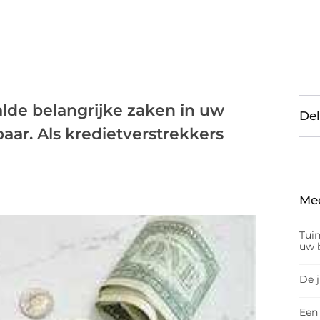
lde belangrijke zaken in uw
Del
paar. Als kredietverstrekkers
Me
Tui
uw b
De 
Een 