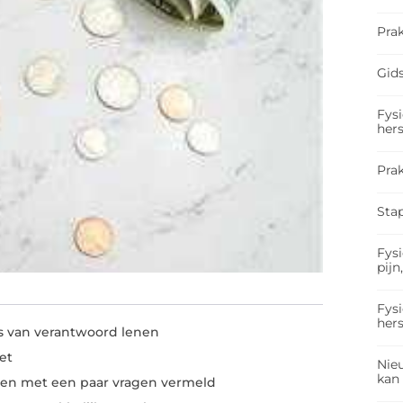
Prak
Gids
Fysi
hers
Pra
Sta
Fysi
pijn
Fysi
hers
is van verantwoord lenen
et
Nieu
kan
gen met een paar vragen vermeld