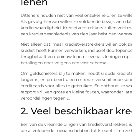
lenen
Uitleners houden niet van veel onzekerheid, en ze will
Als gevolg hiervan willen ze voldoende bewijs zien dat
kredietwaardigheid. Kredietverstrekkers zullen veel m
een kredietgeschiedenis van tien jaar hebt dan wanne
Niet alleen dat, maar kredietverstrekkers willen ook z
krediet heeft kunnen verwerken, inclusief doorlopende
terugbetaalt en opnieuw lenen – evenals leningen op 
betalingen doet volgens een vast schema.
Om geldschieters blij te maken, houdt u oude kredie
langer is, en probeert u een mix van verschillende soor
creditcards voor alles te gebruiken. En onthoud: ze 
rapport vrij van grote en kleine fouten, waaronder lat
veroordelingen tegen u.
2. Veel beschikbaar kre
Een van de vreemde dingen van kredietverstrekkers i
die al voldoende toegang hebben tot krediet — en ze 