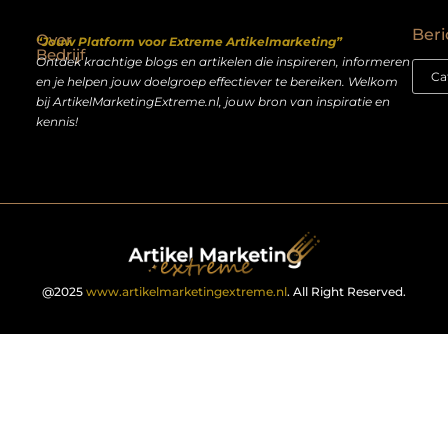
Backlinks kopen Nederland: slimme strategie of riskante shortcut?
Geld verdienen op het internet: droom of realistisch bijverdienmodel?
Beri
Over
“Jouw Platform voor Extreme Artikelmarketing”
Bedrijf
Ontdek krachtige blogs en artikelen die inspireren, informeren
en je helpen jouw doelgroep effectiever te bereiken. Welkom
bij ArtikelMarketingExtreme.nl, jouw bron van inspiratie en
kennis!
@2025
www.artikelmarketingextreme.nl
. All Right Reserved.