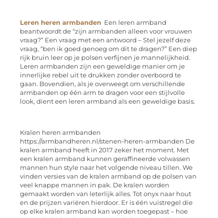
Leren heren armbanden
Een leren armband
beantwoordt de “zijn armbanden alleen voor vrouwen
vraag?” Een vraag met een antwoord – Stel jezelf deze
vraag, “ben ik goed genoeg om dit te dragen?” Een diep
rijk bruin leer op je polsen verfijnen je mannelijkheid.
Leren armbanden zijn een geweldige manier om je
innerlijke rebel uit te drukken zonder overboord te
gaan. Bovendien, als je overweegt om verschillende
armbanden op één arm te dragen voor een stijlvolle
look, dient een leren armband als een geweldige basis.
Kralen heren armbanden
https://armbandheren.nl/stenen-heren-armbanden De
kralen armband heeft in 2017 zeker het moment. Met
een kralen armband kunnen geraffineerde volwassen
mannen hun style naar het volgende niveau tillen. We
vinden versies van de kralen armband op de polsen van
veel knappe mannen in pak. De kralen worden
gemaakt worden van leterlijk alles. Tot onyx naar hout
en de prijzen variëren hierdoor. Er is één vuistregel die
op elke kralen armband kan worden toegepast – hoe