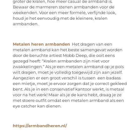
groter de kralen, hoe meer casual de armband is.
Bewaar de marmeren stenen armbanden voor de
weekenden. Voor een meer formele, verfijnde look,
houd je het eenvoudig met de kleinere, kralen
armbanden.
Metalen heren armbanden
Het dragen van een
metalen armband kan het beste samengevat worden
door de beruchte artiest Mobb Deep, die ooit eens
gezegd heeft: “Kralen armbanden zijn niet voor
zwakkelingen.” Als je een metalen armband op je pols
wilt dragen, moet je volledig toegewijd zijn aan jezelf.
Aangezien er een groot verschil is tussen een badass
een mietje, moet je ervoor zorgen dat je correct gekleed
bent. Als je in een conservatief kantoor werkt, is metaal
voor na het werk! Maar als je de kans hebt, draag je ze
met stoere outfit omdat een metalen armband als een
eye catcher kan dienen.
https://armbandheren.nl/