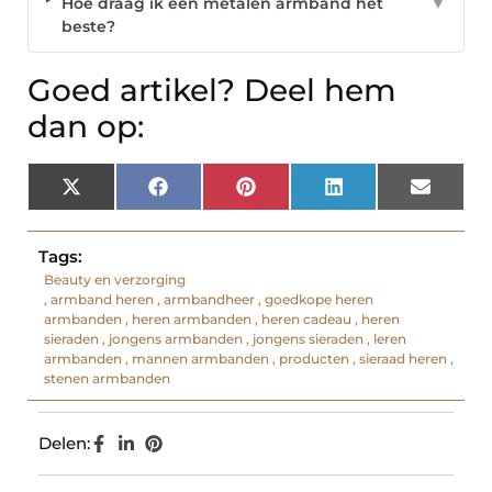
Hoe draag ik een metalen armband het
▼
beste?
Goed artikel? Deel hem
dan op:
X
Facebook
Pinterest
LinkedIn
Email
(Twitter)
Tags:
Beauty en verzorging
,
armband heren
,
armbandheer
,
goedkope heren
armbanden
,
heren armbanden
,
heren cadeau
,
heren
sieraden
,
jongens armbanden
,
jongens sieraden
,
leren
armbanden
,
mannen armbanden
,
producten
,
sieraad heren
,
stenen armbanden
Delen: