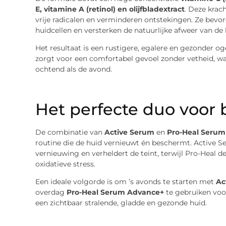
E, vitamine A (retinol) en olijfbladextract
. Deze krac
vrije radicalen en verminderen ontstekingen. Ze bevo
huidcellen en versterken de natuurlijke afweer van de 
Het resultaat is een rustigere, egalere en gezonder og
zorgt voor een comfortabel gevoel zonder vetheid, wa
ochtend als de avond.
Het perfecte duo voor 
De combinatie van
Active Serum
en
Pro-Heal Seru
routine die de huid vernieuwt én beschermt. Active S
vernieuwing en verheldert de teint, terwijl Pro-Heal 
oxidatieve stress.
Een ideale volgorde is om ’s avonds te starten met
Ac
overdag
Pro-Heal Serum Advance+
te gebruiken voo
een zichtbaar stralende, gladde en gezonde huid.