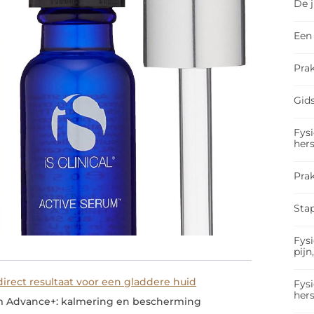
De 
Een 
Prak
Gids
Fysi
hers
Pra
Sta
Fysi
pijn
 direct resultaat voor een gladdere huid
Fysi
hers
rum Advance+: kalmering en bescherming