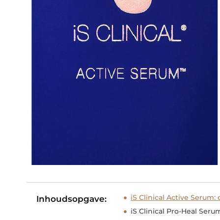
iS Clinical Active Serum:
Inhoudsopgave:
iS Clinical Pro-Heal Se