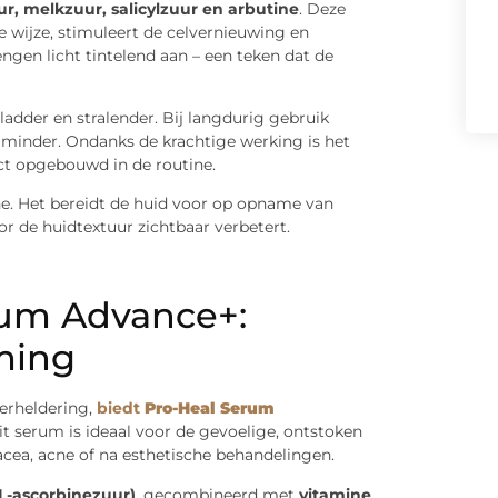
ur, melkzuur, salicylzuur en arbutine
. Deze
e wijze, stimuleert de celvernieuwing en
ngen licht tintelend aan – een teken dat de
ladder en stralender. Bij langdurig gebruik
r minder. Ondanks de krachtige werking is het
ct opgebouwd in de routine.
ine. Het bereidt de huid voor op opname van
 de huidtextuur zichtbaar verbetert.
erum Advance+:
ming
erheldering,
biedt
Pro-Heal Serum
 serum is ideaal voor de gevoelige, ontstoken
acea, acne of na esthetische behandelingen.
(L-ascorbinezuur)
, gecombineerd met
vitamine