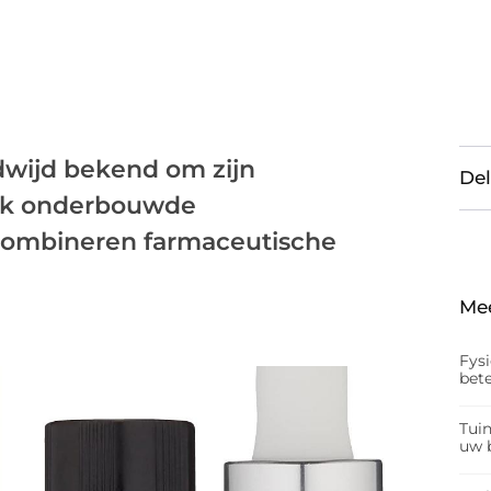
ldwijd bekend om zijn
Del
jk onderbouwde
combineren farmaceutische
Me
Fys
bet
Tui
uw b