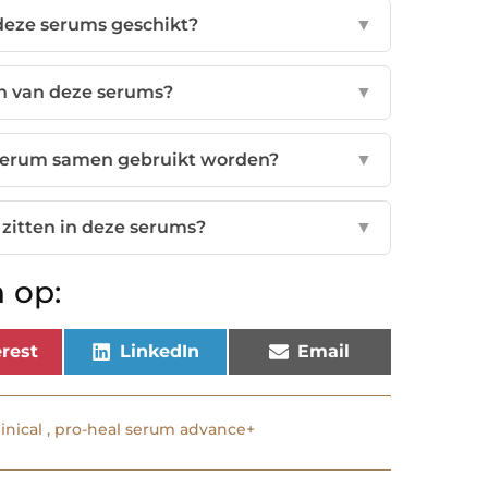
 deze serums geschikt?
▼
ten van deze serums?
▼
Serum samen gebruikt worden?
▼
 zitten in deze serums?
▼
 op:
rest
LinkedIn
Email
linical
,
pro-heal serum advance+