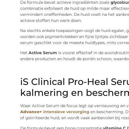
De formule bevat actieve ingrediënten zoals
glycolzu
combinatie exfolieert de huid op milde maar effectiev
vermindert oneffenheden. De huid voelt na het aanbre
actieve stoffen hun werk doen.
Na slechts enkele toepassingen oogt de huid egaler, g
worden ook pigmentvlekken en fijne lijntjes zichtbaa
serum geschikt voor de meeste huidtypes, mits corre
Het
Active Serum
is vooral effectief in de avondrout
andere producten en houdt de poriën schoon, waardoor
iS Clinical Pro-Heal S
kalmering en bescher
Waar Active Serum de focus legt op vernieuwing en v
Advance+
intensieve verzorging
en bescherming. Dit
of geïrriteerde huid, en wordt vaak aanbevolen bij ros
De formule bevat een hoge concentratie
vitamine C 