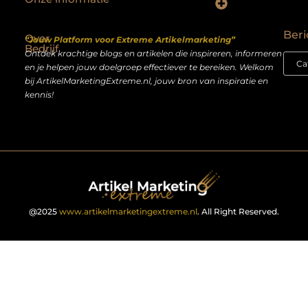
Backlinks kopen Nederland: slimme strategie of riskante shortcut?
Geld verdienen op het internet: droom of realistisch bijverdienmodel?
Beri
Over
“Jouw Platform voor Extreme Artikelmarketing”
Bedrijf
Ontdek krachtige blogs en artikelen die inspireren, informeren
en je helpen jouw doelgroep effectiever te bereiken. Welkom
bij ArtikelMarketingExtreme.nl, jouw bron van inspiratie en
kennis!
@2025
www.artikelmarketingextreme.nl
. All Right Reserved.