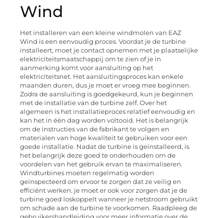
Wind
Het installeren van een kleine windmolen van EAZ
Wind is een eenvoudig proces. Voordat je de turbine
installeert, moet je contact opnemen met je plaatselijke
elektriciteitsmaatschappij om te zien of je in
aanmerking komt voor aansluiting op het
elektriciteitsnet. Het aansluitingsproces kan enkele
maanden duren, dus je moet er vroeg mee beginnen.
Zodra de aansluiting is goedgekeurd, kun je beginnen
met de installatie van de turbine zelf. Over het
algemeen is het installatieproces relatief eenvoudig en
kan het in één dag worden voltooid. Het is belangrijk
om de instructies van de fabrikant te volgen en
materialen van hoge kwaliteit te gebruiken voor een
goede installatie. Nadat de turbine is geïnstalleerd, is
het belangrijk deze goed te onderhouden om de
voordelen van het gebruik ervan te maximaliseren.
Windturbines moeten regelmatig worden
geïnspecteerd om ervoor te zorgen dat ze veilig en
efficiënt werken. je moet er ook voor zorgen dat je de
turbine goed loskoppelt wanneer je netstroom gebruikt
om schade aan de turbine te voorkomen. Raadpleeg de
gebruikershandleiding voor meer informatie over de