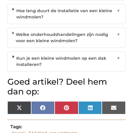
Hoe lang duurt de installatie van een kleine
▼
windmolen?
Welke onderhoudshandelingen zijn nodig
▼
voor een kleine windmolen?
Kun je een kleine windmolen op een dak
▼
installeren?
Goed artikel? Deel hem
dan op:
X
Facebook
Pinterest
LinkedIn
Email
(Twitter)
Tags:
Energie
,
EAZ Wind
,
een windmolen