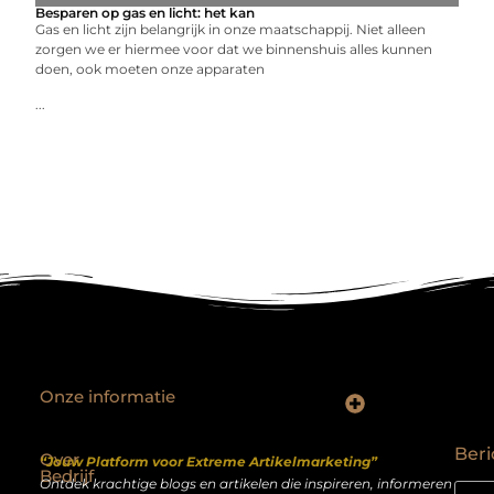
Besparen op gas en licht: het kan
Gas en licht zijn belangrijk in onze maatschappij. Niet alleen
zorgen we er hiermee voor dat we binnenshuis alles kunnen
doen, ook moeten onze apparaten
...
Onze informatie
Backlinks kopen Nederland: slimme strategie of riskante shortcut?
Geld verdienen op het internet: droom of realistisch bijverdienmodel?
Beri
Over
“Jouw Platform voor Extreme Artikelmarketing”
Bedrijf
Ontdek krachtige blogs en artikelen die inspireren, informeren