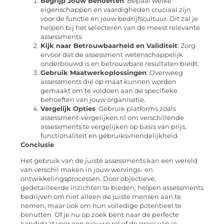
Begrijp Jouw Behoeften
: Bepaal welke
eigenschappen en vaardigheden cruciaal zijn
voor de functie en jouw bedrijfscultuur. Dit zal je
helpen bij het selecteren van de meest relevante
assessments.
Kijk naar Betrouwbaarheid en Validiteit
: Zorg
ervoor dat de assessment wetenschappelijk
onderbouwd is en betrouwbare resultaten biedt.
Gebruik Maatwerkoplossingen
: Overweeg
assessments die op maat kunnen worden
gemaakt om te voldoen aan de specifieke
behoeften van jouw organisatie.
Vergelijk Opties
: Gebruik platforms zoals
assessment-vergelijken.nl om verschillende
assessments te vergelijken op basis van prijs,
functionaliteit en gebruiksvriendelijkheid.
Conclusie
Het gebruik van de juiste assessments kan een wereld
van verschil maken in jouw wervings- en
ontwikkelingsprocessen. Door objectieve,
gedetailleerde inzichten te bieden, helpen assessments
bedrijven om niet alleen de juiste mensen aan te
nemen, maar ook om hun volledige potentieel te
benutten. Of je nu op zoek bent naar de perfecte
kandidaat voor een nieuwe rol of de groei van je