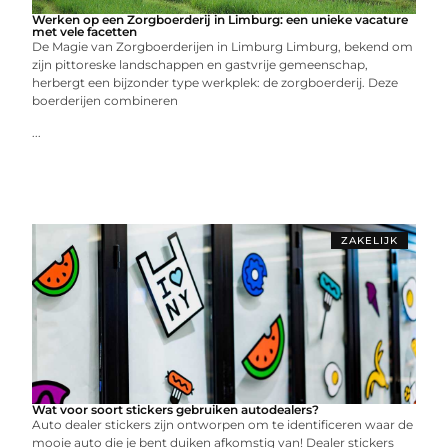
Werken op een Zorgboerderij in Limburg: een unieke vacature
met vele facetten
De Magie van Zorgboerderijen in Limburg Limburg, bekend om
zijn pittoreske landschappen en gastvrije gemeenschap,
herbergt een bijzonder type werkplek: de zorgboerderij. Deze
boerderijen combineren
...
ZAKELIJK
Wat voor soort stickers gebruiken autodealers?
Auto dealer stickers zijn ontworpen om te identificeren waar de
mooie auto die je bent duiken afkomstig van! Dealer stickers