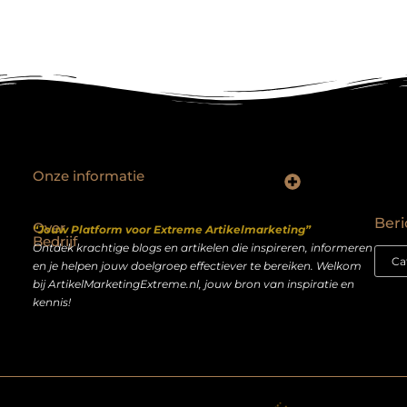
Onze informatie
Backlinks kopen Nederland: slimme strategie of riskante shortcut?
Geld verdienen op het internet: droom of realistisch bijverdienmodel?
Beri
Over
“Jouw Platform voor Extreme Artikelmarketing”
Bedrijf
Ontdek krachtige blogs en artikelen die inspireren, informeren
en je helpen jouw doelgroep effectiever te bereiken. Welkom
bij ArtikelMarketingExtreme.nl, jouw bron van inspiratie en
kennis!