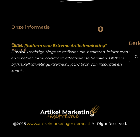
Onze informatie
Backlinks kopen Nederland: slimme strategie of riskante shortcut?
Geld verdienen op het internet: droom of realistisch bijverdienmodel?
Beri
Over
“Jouw Platform voor Extreme Artikelmarketing”
Bedrijf
Ontdek krachtige blogs en artikelen die inspireren, informeren
en je helpen jouw doelgroep effectiever te bereiken. Welkom
bij ArtikelMarketingExtreme.nl, jouw bron van inspiratie en
kennis!
@2025
www.artikelmarketingextreme.nl
. All Right Reserved.