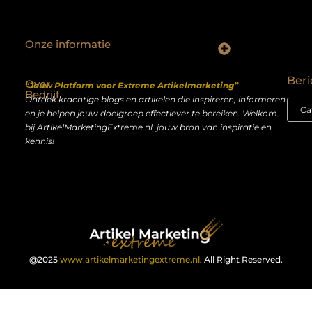
Onze informatie
Backlinks kopen Nederland: slimme strategie of riskante shortcut?
Geld verdienen op het internet: droom of realistisch bijverdienmodel?
Beri
Over
“Jouw Platform voor Extreme Artikelmarketing”
Bedrijf
Ontdek krachtige blogs en artikelen die inspireren, informeren
en je helpen jouw doelgroep effectiever te bereiken. Welkom
bij ArtikelMarketingExtreme.nl, jouw bron van inspiratie en
kennis!
@2025
www.artikelmarketingextreme.nl
. All Right Reserved.