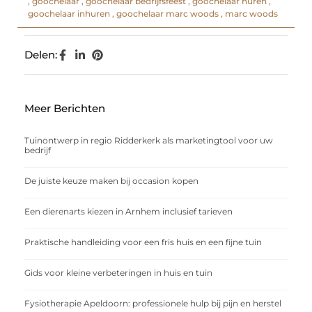
,
goochelaar
,
goochelaar bedrijfsfeest
,
goochelaar huren
,
goochelaar inhuren
,
goochelaar marc woods
,
marc woods
Delen:
Meer Berichten
Tuinontwerp in regio Ridderkerk als marketingtool voor uw
bedrijf
De juiste keuze maken bij occasion kopen
Een dierenarts kiezen in Arnhem inclusief tarieven
Praktische handleiding voor een fris huis en een fijne tuin
Gids voor kleine verbeteringen in huis en tuin
Fysiotherapie Apeldoorn: professionele hulp bij pijn en herstel