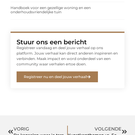
Handboek voor een gezellige woning en een
onderhoudsvriendelijke tuin
Stuur ons een bericht
Registreer vandaag en deel jouw verhaal op ons
platform. Jouw verhaal kan direct anderen inspireren en
verbinden. Maak impact en word onderdeel van een
community waar verhalen ertoe doen.
Registreer nu en deel jouw verhaal!
VORIG
VOLGENDE
De kapsalon waar je terecht kunt voor alle mogelijke haarstijlen
Kunstkerstbomen vs. Echte Kerstbomen: Een Vergelijking