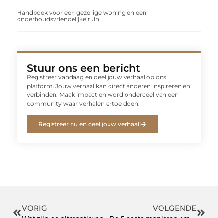
Handboek voor een gezellige woning en een
onderhoudsvriendelijke tuin
Stuur ons een bericht
Registreer vandaag en deel jouw verhaal op ons
platform. Jouw verhaal kan direct anderen inspireren en
verbinden. Maak impact en word onderdeel van een
community waar verhalen ertoe doen.
Registreer nu en deel jouw verhaal!
VORIG
VOLGENDE
Wat zijn de alternatieven voor het inschakelen van een marketing bureau?
De 5 beste manieren om de werkvloer veiliger te maken