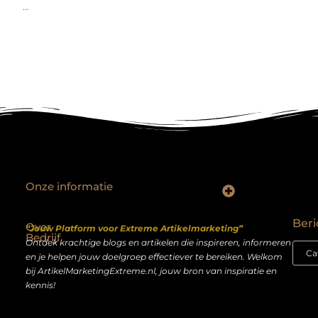
...
Onze informatie
Backlinks kopen Nederland: slimme strategie of riskante shortcut?
Geld verdienen op het internet: droom of realistisch bijverdienmodel?
Beri
Over
“Jouw Platform voor Extreme Artikelmarketing”
Bedrijf
Ontdek krachtige blogs en artikelen die inspireren, informeren
en je helpen jouw doelgroep effectiever te bereiken. Welkom
bij ArtikelMarketingExtreme.nl, jouw bron van inspiratie en
kennis!